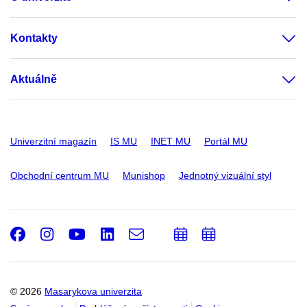
Kontakty
Aktuálně
Univerzitní magazín
IS MU
INET MU
Portál MU
Obchodní centrum MU
Munishop
Jednotný vizuální styl
Facebook
Instagram
Youtube
LinkedIn
e-
Přidat
Přidat
Email
mail
do
do
kalendáře
kalendáře
© 2026
Masarykova univerzita