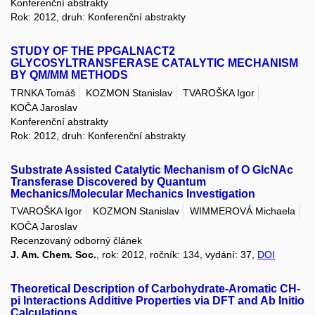
Konferenční abstrakty
Rok: 2012, druh: Konferenční abstrakty
STUDY OF THE PPGALNACT2
GLYCOSYLTRANSFERASE CATALYTIC MECHANISM
BY QM/MM METHODS
TRNKA Tomáš
KOZMON Stanislav
TVAROŠKA Igor
KOČA Jaroslav
Konferenční abstrakty
Rok: 2012, druh: Konferenční abstrakty
Substrate Assisted Catalytic Mechanism of O GlcNAc
Transferase Discovered by Quantum
Mechanics/Molecular Mechanics Investigation
TVAROŠKA Igor
KOZMON Stanislav
WIMMEROVÁ Michaela
KOČA Jaroslav
Recenzovaný odborný článek
J. Am. Chem. Soc.
, rok: 2012, ročník: 134, vydání: 37,
DOI
Theoretical Description of Carbohydrate-Aromatic CH-
pi Interactions Additive Properties via DFT and Ab Initio
Calculations