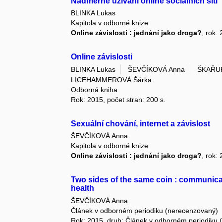
Nadměrné užívání online sociálních sítí
BLINKA Lukas
Kapitola v odborné knize
Online závislosti : jednání jako droga?
, rok:
Online závislosti
BLINKA Lukas
ŠEVČÍKOVÁ Anna
ŠKAŘUP
LICEHAMMEROVÁ Šárka
Odborná kniha
Rok: 2015, počet stran: 200 s.
Sexuální chování, internet a závislost
ŠEVČÍKOVÁ Anna
Kapitola v odborné knize
Online závislosti : jednání jako droga?
, rok:
Two sides of the same coin : communicat
health
ŠEVČÍKOVÁ Anna
Článek v odborném periodiku (nerecenzovaný)
Rok: 2015, druh: Článek v odborném periodiku