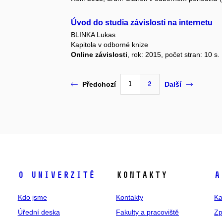
Úvod do studia závislosti na internetu
BLINKA Lukas
Kapitola v odborné knize
Online závislosti
, rok: 2015, počet stran: 10 s.
1
2
Předchozí
Další
O univerzitě
Kontakty
A
Kdo jsme
Kontakty
Ka
Úřední deska
Fakulty a pracoviště
Zp