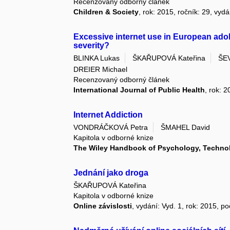
Recenzovaný odborný článek
Children & Society
, rok: 2015, ročník: 29, vydá
Excessive internet use in European ado
severity?
BLINKA Lukas
ŠKAŘUPOVÁ Kateřina
ŠE
DREIER Michael
Recenzovaný odborný článek
International Journal of Public Health
, rok: 2
Internet Addiction
VONDRÁČKOVÁ Petra
ŠMAHEL David
Kapitola v odborné knize
The Wiley Handbook of Psychology, Techno
Jednání jako droga
ŠKAŘUPOVÁ Kateřina
Kapitola v odborné knize
Online závislosti
, vydání: Vyd. 1, rok: 2015, po