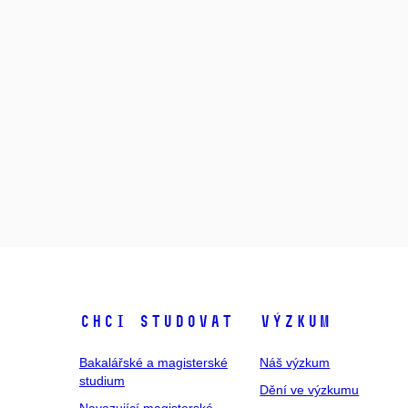
Chci studovat
Výzkum
Bakalářské a magisterské
Náš výzkum
studium
Dění ve výzkumu
Navazující magisterské