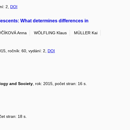
ní: 2,
DOI
lescents: What determines differences in
VČÍKOVÁ Anna
WÖLFLING Klaus
MÜLLER Kai
015, ročník: 60, vydání: 2,
DOI
logy and Society
, rok: 2015, počet stran: 16 s.
čet stran: 18 s.