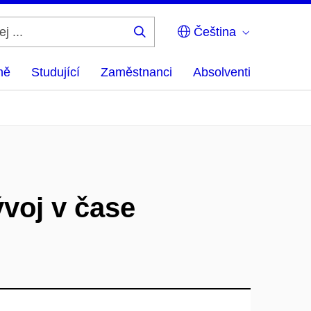
Čeština
Hledej
...
ně
Studující
Zaměstnanci
Absolventi
ývoj v čase