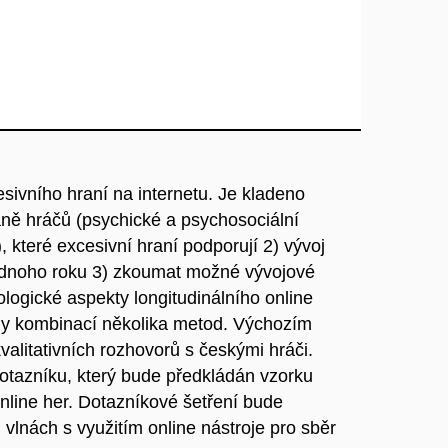
sivního hraní na internetu. Je kladeno
traně hráčů (psychické a psychosociální
), které excesivní hraní podporují 2) vývoj
jednoho roku 3) zkoumat možné vývojové
ologické aspekty longitudinálního online
y kombinací několika metod. Výchozím
alitativních rozhovorů s českými hráči.
dotazníku, který bude předkládán vzorku
nline her. Dotazníkové šetření bude
h vlnách s využitím online nástroje pro sběr