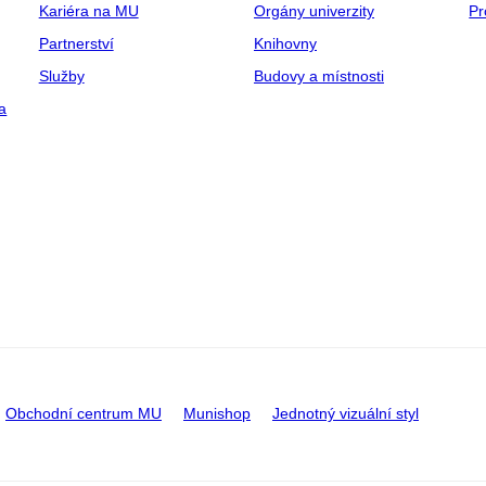
Kariéra na MU
Orgány univerzity
Pr
Partnerství
Knihovny
Služby
Budovy a místnosti
a
Obchodní centrum MU
Munishop
Jednotný vizuální styl