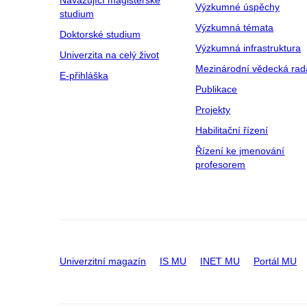
Výzkumné úspěchy
studium
Výzkumná témata
Doktorské studium
Výzkumná infrastruktura
Univerzita na celý život
Mezinárodní vědecká rad
E-přihláška
Publikace
Projekty
Habilitační řízení
Řízení ke jmenování
profesorem
Univerzitní magazín
IS MU
INET MU
Portál MU