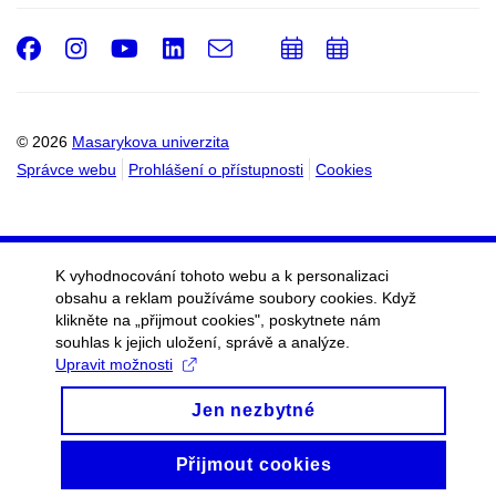
Facebook
Instagram
Youtube
LinkedIn
e-
Přidat
Přidat
Email
mail
do
do
kalendáře
kalendáře
© 2026
Masarykova univerzita
Správce webu
Prohlášení o přístupnosti
Cookies
K vyhodnocování tohoto webu a k personalizaci
obsahu a reklam používáme soubory cookies. Když
klikněte na „přijmout cookies", poskytnete nám
souhlas k jejich uložení, správě a analýze.
Upravit možnosti
Jen nezbytné
Přijmout cookies