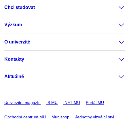
Chci studovat
Výzkum
O univerzitě
Kontakty
Aktuálně
Univerzitní magazín
IS MU
INET MU
Portál MU
Obchodní centrum MU
Munishop
Jednotný vizuální styl