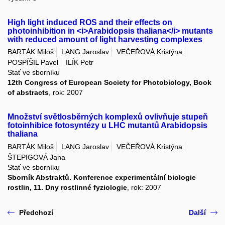
High light induced ROS and their effects on
photoinhibition in <i>Arabidopsis thaliana</i> mutants
with reduced amount of light harvesting complexes
BARTÁK Miloš
LANG Jaroslav
VEČEŘOVÁ Kristýna
POSPÍŠIL Pavel
ILÍK Petr
Stať ve sborníku
12th Congress of European Society for Photobiology, Book
of abstracts
, rok: 2007
Množství světlosběrných komplexů ovlivňuje stupeň
fotoinhibice fotosyntézy u LHC mutantů Arabidopsis
thaliana
BARTÁK Miloš
LANG Jaroslav
VEČEŘOVÁ Kristýna
ŠTEPIGOVÁ Jana
Stať ve sborníku
Sborník Abstraktů. Konference experimentální biologie
rostlin, 11. Dny rostlinné fyziologie
, rok: 2007
Předchozí
Další