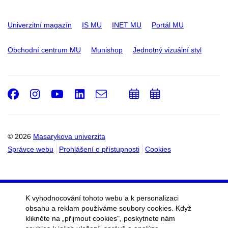
Univerzitní magazín
IS MU
INET MU
Portál MU
Obchodní centrum MU
Munishop
Jednotný vizuální styl
Facebook
Instagram
Youtube
LinkedIn
e-
Přidat
Přidat
Email
mail
do
do
kalendáře
kalendáře
© 2026
Masarykova univerzita
Správce webu
Prohlášení o přístupnosti
Cookies
K vyhodnocování tohoto webu a k personalizaci
obsahu a reklam používáme soubory cookies. Když
klikněte na „přijmout cookies", poskytnete nám