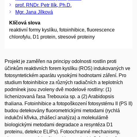
prof. RNDr. Petr Ilík, Ph.D.
Mgr. Jana Jílková
Klíčová slova
reaktivní formy kyslíku, fotoinhibice, fluorescence
chlorofylu, D1 protein, stresové proteiny
Projekt je zaměřen na principy odolnosti rostlin proti
účinkům reaktivních forem kyslíku (ROS) indukovaných ve
fotosyntetickém aparátu vysokými hodnotami záření. Pro
studium fotoinhibice za různých radiačních a teplotních
podmínek jsou zvoleny dvě modelové rostliny: (1)
lichenizovaná řasa Trebouxia sp. a (2) Arabidopsis
thaliana. Fotoinhibice a fotopoškození fotosystému II (PS II)
budou detekovány fluorometrickými metodami (rychlá
indukční křivka, zhášecí analýza) a molekulárně
biologickými metodami degradace a resyntéza D1
proteinu, detekce ELIPs). Fotoochranné mechanismy,