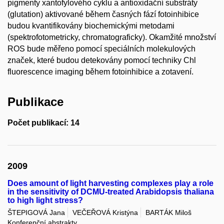
pigmenty xantofylového cyklu a antioxidační substráty
(glutation) aktivované během časných fází fotoinhibice
budou kvantifikovány biochemickými metodami
(spektrofotometricky, chromatograficky). Okamžité množství
ROS bude měřeno pomocí speciálních molekulových
značek, které budou detekovány pomocí techniky Chl
fluorescence imaging během fotoinhibice a zotavení.
Publikace
Počet publikací: 14
2009
Does amount of light harvesting complexes play a role
in the sensitivity of DCMU-treated Arabidopsis thaliana
to high light stress?
ŠTEPIGOVÁ Jana
VEČEŘOVÁ Kristýna
BARTÁK Miloš
Konferenční abstrakty