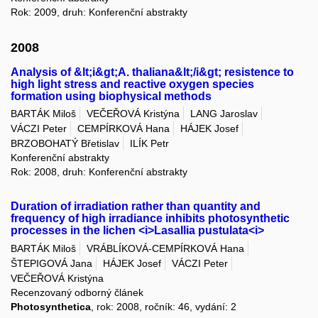
Rok: 2009, druh: Konferenční abstrakty
2008
Analysis of &lt;i&gt;A. thaliana&lt;/i&gt; resistence to
high light stress and reactive oxygen species
formation using biophysical methods
BARTÁK Miloš
VEČEŘOVÁ Kristýna
LANG Jaroslav
VÁCZI Peter
CEMPÍRKOVÁ Hana
HÁJEK Josef
BRZOBOHATÝ Břetislav
ILÍK Petr
Konferenční abstrakty
Rok: 2008, druh: Konferenční abstrakty
Duration of irradiation rather than quantity and
frequency of high irradiance inhibits photosynthetic
processes in the lichen <i>Lasallia pustulata<i>
BARTÁK Miloš
VRÁBLÍKOVÁ-CEMPÍRKOVÁ Hana
ŠTEPIGOVÁ Jana
HÁJEK Josef
VÁCZI Peter
VEČEŘOVÁ Kristýna
Recenzovaný odborný článek
Photosynthetica
, rok: 2008, ročník: 46, vydání: 2