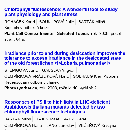
Chlorophyll fluorescence: A wonderful tool to study
plant physiology and plant stress
ROHÁČEK Karel
SOUKUPOVÁ Julie
BARTÁK Miloš
Kapitola v odborné knize
Plant Cell Compartments - Selected Topics
, rok: 2008, počet
stran: 64 s.
Irradiance prior to and during desiccation improves the
tolerance to excess irradiance in the desiccated state
of the old forest lichen <i>Lobaria pulmonaria<i>
ŠTEPIGOVÁ Jana
GAUSLAA Yngvar
CEMPÍRKOVÁ-VRÁBLÍKOVÁ Hana
SOLHAUG Knut-Asbjorn
Recenzovaný odborný článek
Photosynthetica
, rok: 2008, ročník: 46, vydání: 2
Responses of PS II to high light in LHC-deficient
Arabidopsis thaliana mutants detected by two
chlorophyll fluorescence techniques
BARTÁK Miloš
HÁJEK Josef
VÁCZI Peter
CEMPÍRKOVÁ Hana
LANG Jaroslav
VEČEŘOVÁ Kristýna