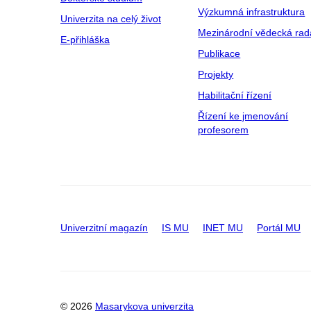
Výzkumná infrastruktura
Univerzita na celý život
Mezinárodní vědecká rad
E-přihláška
Publikace
Projekty
Habilitační řízení
Řízení ke jmenování
profesorem
Univerzitní magazín
IS MU
INET MU
Portál MU
© 2026
Masarykova univerzita