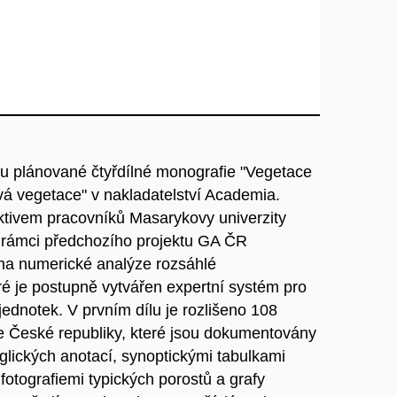
ílu plánované čtyřdílné monografie "Vegetace
vá vegetace" v nakladatelství Academia.
ektivem pracovníků Masarykovy univerzity
 rámci předchozího projektu GA ČR
na numerické analýze rozsáhlé
ré je postupně vytvářen expertní systém pro
jednotek. V prvním dílu je rozlišeno 108
ce České republiky, které jsou dokumentovány
glických anotací, synoptickými tabulkami
fotografiemi typických porostů a grafy