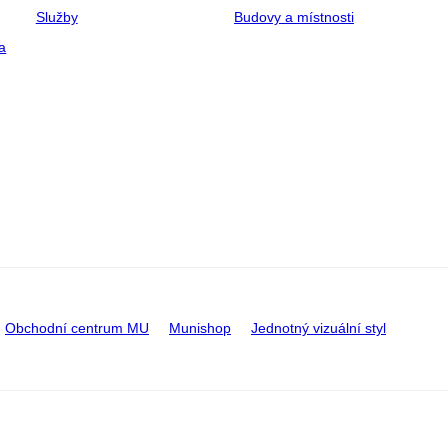
Služby
Budovy a místnosti
a
Obchodní centrum MU
Munishop
Jednotný vizuální styl