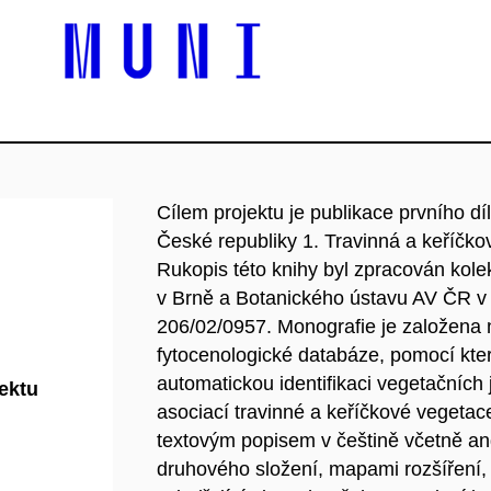
Cílem projektu je publikace prvního d
České republiky 1. Travinná a keříčko
Rukopis této knihy byl zpracován kol
v Brně a Botanického ústavu AV ČR v
206/02/0957. Monografie je založena 
fytocenologické databáze, pomocí kte
automatickou identifikaci vegetačních 
jektu
asociací travinné a keříčkové vegeta
textovým popisem v češtině včetně an
druhového složení, mapami rozšíření, 