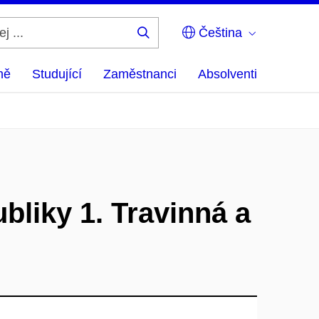
Čeština
Hledej
...
ně
Studující
Zaměstnanci
Absolventi
liky 1. Travinná a