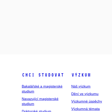
Chci studovat
Výzkum
Bakalářské a magisterské
Náš výzkum
studium
Dění ve výzkumu
Navazující magisterské
Výzkumné úspěchy
studium
Výzkumná témata
Doktorské studium