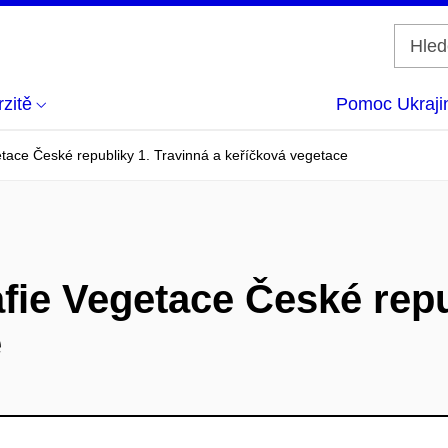
zitě
Pomoc Ukraji
tace České republiky 1. Travinná a keříčková vegetace
ie Vegetace České repub
e