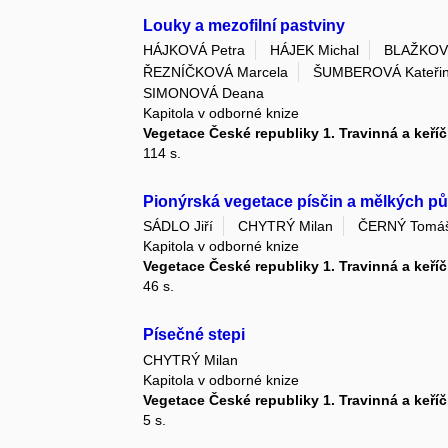
Louky a mezofilní pastviny
HÁJKOVÁ Petra
HÁJEK Michal
BLAŽKOV
ŘEZNÍČKOVÁ Marcela
ŠUMBEROVÁ Kateři
SIMONOVÁ Deana
Kapitola v odborné knize
Vegetace České republiky 1. Travinná a keří
114 s.
Pionýrská vegetace písčin a mělkých p
SÁDLO Jiří
CHYTRÝ Milan
ČERNÝ Tomá
Kapitola v odborné knize
Vegetace České republiky 1. Travinná a keří
46 s.
Písečné stepi
CHYTRÝ Milan
Kapitola v odborné knize
Vegetace České republiky 1. Travinná a keří
5 s.