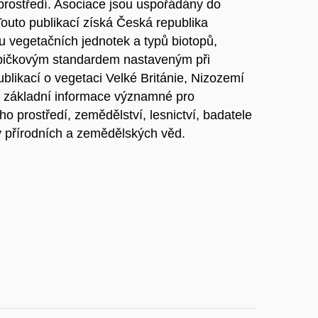
 prostředí. Asociace jsou uspořádány do
Touto publikací získá Česká republika
u vegetačních jednotek a typů biotopů,
špičkovým standardem nastaveným při
likací o vegetaci Velké Británie, Nizozemí
 základní informace významné pro
ho prostředí, zemědělství, lesnictví, badatele
y přírodních a zemědělských věd.