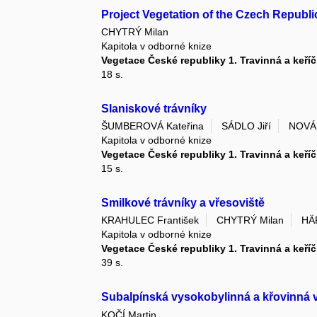
Project Vegetation of the Czech Republ
CHYTRÝ Milan
Kapitola v odborné knize
Vegetace České republiky 1. Travinná a keří
18 s.
Slaniskové trávníky
ŠUMBEROVÁ Kateřina
SÁDLO Jiří
NOVÁ
Kapitola v odborné knize
Vegetace České republiky 1. Travinná a keří
15 s.
Smilkové trávníky a vřesoviště
KRAHULEC František
CHYTRÝ Milan
HÄ
Kapitola v odborné knize
Vegetace České republiky 1. Travinná a keří
39 s.
Subalpínská vysokobylinná a křovinná 
KOČÍ Martin