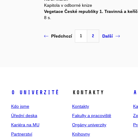
Kapitola v odborné knize
Vegetace České republiky 1. Travinná a keří
8 s.
1
2
Předchozí
Další
O univerzitě
Kontakty
A
Kdo jsme
Kontakty
Ka
Úřední deska
Fakulty a pracoviště
Zp
Kariéra na MU
Orgány univerzity
Pr
Partnerství
Knihovny