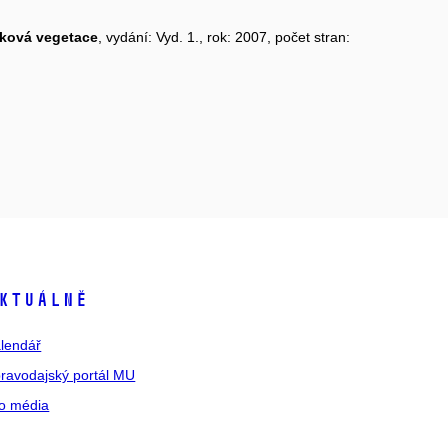
čková vegetace
, vydání: Vyd. 1., rok: 2007, počet stran:
ktuálně
lendář
ravodajský portál MU
o média