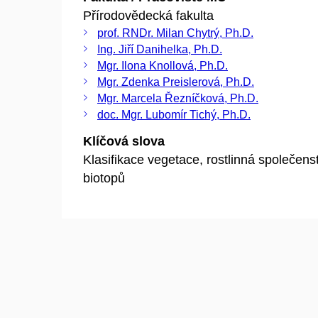
Přírodovědecká fakulta
prof. RNDr. Milan Chytrý, Ph.D.
Ing. Jiří Danihelka, Ph.D.
Mgr. Ilona Knollová, Ph.D.
Mgr. Zdenka Preislerová, Ph.D.
Mgr. Marcela Řezníčková, Ph.D.
doc. Mgr. Lubomír Tichý, Ph.D.
Klíčová slova
Klasifikace vegetace, rostlinná společens
biotopů