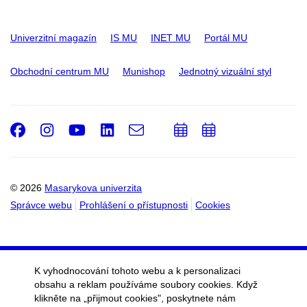
Univerzitní magazín
IS MU
INET MU
Portál MU
Obchodní centrum MU
Munishop
Jednotný vizuální styl
Facebook
Instagram
Youtube
LinkedIn
e-
Přidat
Přidat
Email
mail
do
do
kalendáře
kalendáře
© 2026
Masarykova univerzita
Správce webu
Prohlášení o přístupnosti
Cookies
K vyhodnocování tohoto webu a k personalizaci
obsahu a reklam používáme soubory cookies. Když
klikněte na „přijmout cookies", poskytnete nám