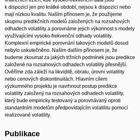
k dispozici jen pro krátké období, nejsou k dispozici nebo
mají nízkou kvalitu. Naším přínosem je, že použijeme
skupinu predikčních modelů založených na rozsahových
odhadech volatility a porovnáme jejich výkonnost s modely
využívajícími vysoko-frekvenční odhady volatility.
Komplexní empirické porovnání takových modelů dosud
nebylo uskutečněno. Naším dalším přínosem je, že
budeme zkoumat za jakých tržních podmínek jsou predikce
založené na rozsahových odhadech volatility přesnější.
Ověříme zda záleží na likviditě, obratu, úrovni volatility
nebo cenových diskontinuitách. Hlavním cílem
výzkumného projektu je navrhnout postup predikce
volatility založený na rozsahových odhadech volatility,
který bude empiricky testovaný a porovnávaný oproti
standardním modelům předpovídajícím volatilitu pomocí
realizované volatility.
Publikace