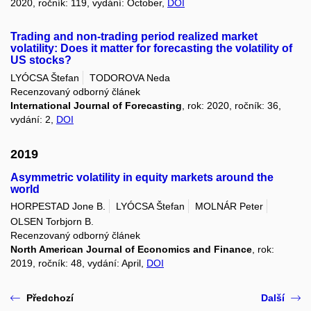
2020, ročník: 119, vydání: October,
DOI
Trading and non-trading period realized market
volatility: Does it matter for forecasting the volatility of
US stocks?
LYÓCSA Štefan
TODOROVA Neda
Recenzovaný odborný článek
International Journal of Forecasting
, rok: 2020, ročník: 36,
vydání: 2,
DOI
2019
Asymmetric volatility in equity markets around the
world
HORPESTAD Jone B.
LYÓCSA Štefan
MOLNÁR Peter
OLSEN Torbjorn B.
Recenzovaný odborný článek
North American Journal of Economics and Finance
, rok:
2019, ročník: 48, vydání: April,
DOI
Předchozí
Další