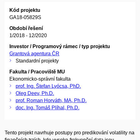
Kód projektu
GA18-05829S
Období řešení
1/2018 - 12/2020
Investor / Programový rámec / typ projektu
Grantová agentura ČR
Standardní projekty
Fakulta / Pracoviště MU
Ekonomicko-správní fakulta
prof. Ing. Štefan Lyócsa, PhD.
Oleg Deev, Ph.D.
prof. Roman Horváth, MA, Ph.D.
doc. Ing. Tomáš Plíhal, Ph.D.
Tento projekt navrhuje postupy pro predikování volatility na
finančních trzích, kde vysoko-frekvenční data jsou