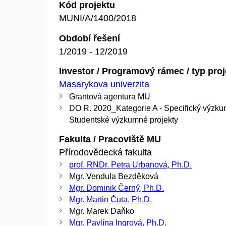
Kód projektu
MUNI/A/1400/2018
Období řešení
1/2019 - 12/2019
Investor / Programový rámec / typ pro
Masarykova univerzita
Grantová agentura MU
DO R. 2020_Kategorie A - Specifický výzku
Studentské výzkumné projekty
Fakulta / Pracoviště MU
Přírodovědecká fakulta
prof. RNDr. Petra Urbanová, Ph.D.
Mgr. Vendula Bezděková
Mgr. Dominik Černý, Ph.D.
Mgr. Martin Čuta, Ph.D.
Mgr. Marek Daňko
Mgr. Pavlína Ingrová, Ph.D.