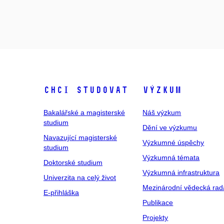
Chci studovat
Výzkum
Bakalářské a magisterské
Náš výzkum
studium
Dění ve výzkumu
Navazující magisterské
Výzkumné úspěchy
studium
Výzkumná témata
Doktorské studium
Výzkumná infrastruktura
Univerzita na celý život
Mezinárodní vědecká rad
E-přihláška
Publikace
Projekty