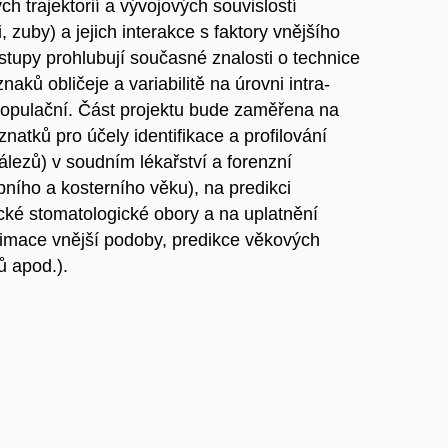
h trajektorií a vývojových souvislostí
, zuby) a jejich interakce s faktory vnějšího
výstupy prohlubují současné znalosti o technice
ků obličeje a variabilitě na úrovni intra-
tropopulační. Část projektu bude zaměřena na
atků pro účely identifikace a profilování
lezů) v soudním lékařství a forenzní
bního a kosterního věku), na predikci
cké stomatologické obory a na uplatnění
imace vnější podoby, predikce věkových
ů apod.).