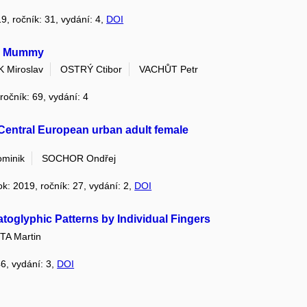
19, ročník: 31, vydání: 4,
DOI
ld Mummy
 Miroslav
OSTRÝ Ctibor
VACHŮT Petr
 ročník: 69, vydání: 4
 Central European urban adult female
minik
SOCHOR Ondřej
rok: 2019, ročník: 27, vydání: 2,
DOI
toglyphic Patterns by Individual Fingers
TA Martin
46, vydání: 3,
DOI