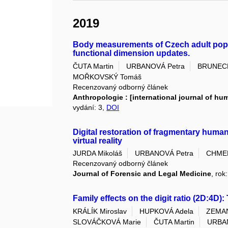
2019
Body measurements of Czech adult popul
functional dimension updates.
ČUTA Martin
URBANOVÁ Petra
BRUNECK
MOŘKOVSKÝ Tomáš
Recenzovaný odborný článek
Anthropologie : [international journal of hu
vydání: 3,
DOI
Digital restoration of fragmentary human 
virtual reality
JURDA Mikoláš
URBANOVÁ Petra
CHMELÍ
Recenzovaný odborný článek
Journal of Forensic and Legal Medicine
, rok
Family effects on the digit ratio (2D:4D): 
KRÁLÍK Miroslav
HUPKOVÁ Adela
ZEMA
SLOVÁČKOVÁ Marie
ČUTA Martin
URBA