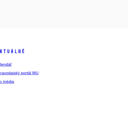
ktuálně
lendář
ravodajský portál MU
o média