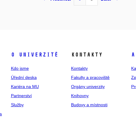
O univerzitě
Kontakty
A
Kdo jsme
Kontakty
Ka
Úřední deska
Fakulty a pracoviště
Zp
Kariéra na MU
Orgány univerzity
Pr
Partnerství
Knihovny
Služby
Budovy a místnosti
a