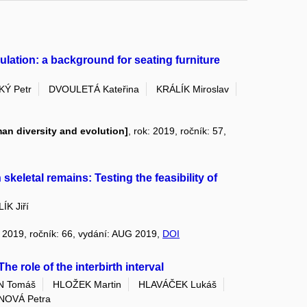
ation: a background for seating furniture
Ý Petr
DVOULETÁ Kateřina
KRÁLÍK Miroslav
man diversity and evolution]
, rok: 2019, ročník: 57,
skeletal remains: Testing the feasibility of
K Jiří
: 2019, ročník: 66, vydání: AUG 2019,
DOI
The role of the interbirth interval
N Tomáš
HLOŽEK Martin
HLAVÁČEK Lukáš
NOVÁ Petra