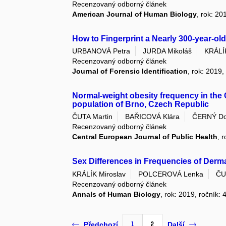
Recenzovaný odborný článek
American Journal of Human Biology
, rok: 20
How to Fingerprint a Nearly 300-year-o
URBANOVÁ Petra
JURDA Mikoláš
KRÁLÍK
Recenzovaný odborný článek
Journal of Forensic Identification
, rok: 2019,
Normal-weight obesity frequency in the
population of Brno, Czech Republic
ČUTA Martin
BAŘICOVÁ Klára
ČERNÝ Do
Recenzovaný odborný článek
Central European Journal of Public Health
, 
Sex Differences in Frequencies of Derma
KRÁLÍK Miroslav
POLCEROVÁ Lenka
ČU
Recenzovaný odborný článek
Annals of Human Biology
, rok: 2019, ročník: 
1
2
Předchozí
Další