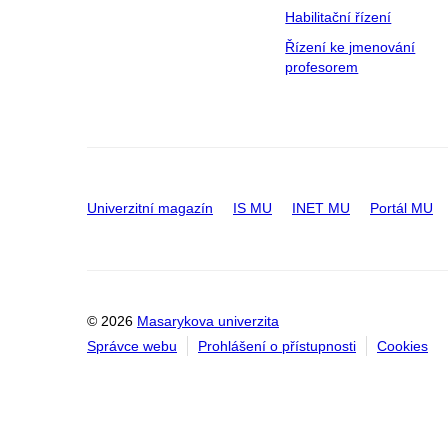
Habilitační řízení
Řízení ke jmenování
profesorem
Univerzitní magazín
IS MU
INET MU
Portál MU
© 2026
Masarykova univerzita
Správce webu
Prohlášení o přístupnosti
Cookies