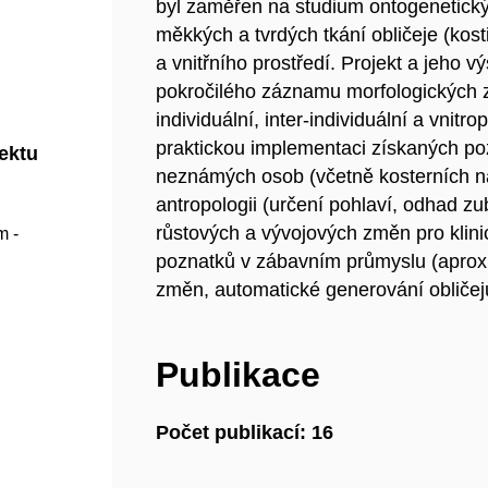
byl zaměřen na studium ontogenetickýc
měkkých a tvrdých tkání obličeje (kosti
a vnitřního prostředí. Projekt a jeho 
pokročilého záznamu morfologických zna
individuální, inter-individuální a vni
praktickou implementaci získaných pozn
jektu
neznámých osob (včetně kosterních ná
antropologii (určení pohlaví, odhad zu
růstových a vývojových změn pro klini
m -
poznatků v zábavním průmyslu (aprox
změn, automatické generování obličej
Publikace
Počet publikací: 16