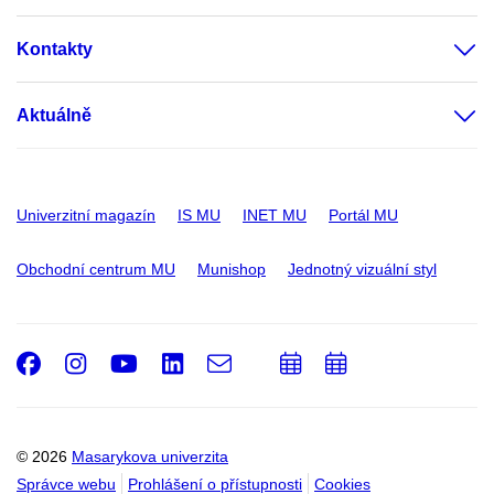
Kontakty
Aktuálně
Univerzitní magazín
IS MU
INET MU
Portál MU
Obchodní centrum MU
Munishop
Jednotný vizuální styl
Facebook
Instagram
Youtube
LinkedIn
e-
Přidat
Přidat
Email
mail
do
do
kalendáře
kalendáře
© 2026
Masarykova univerzita
Správce webu
Prohlášení o přístupnosti
Cookies