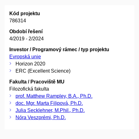
Kód projektu
786314
Období řešení
4/2019 - 2/2024
Investor / Programový rámec / typ projektu
Evropská unie
Horizon 2020
ERC (Excellent Science)
Fakulta / Pracoviště MU
Filozofická fakulta
prof. Matthew Rampley, B.A., Ph.D.
doc. Mgr. Marta Filipová, Ph.D.
Julia Secklehner, M.Phil., Ph.D.
Nóra Veszprémi, Ph.D.