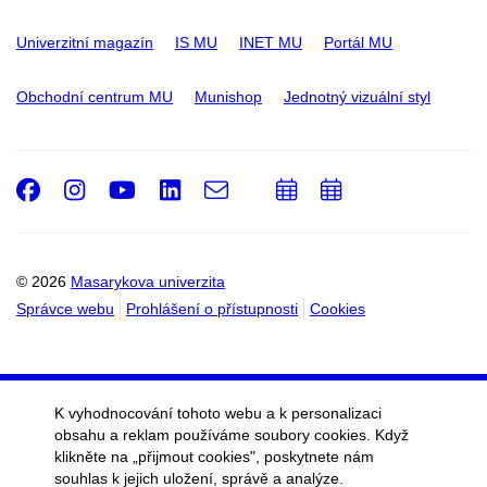
Univerzitní magazín
IS MU
INET MU
Portál MU
Obchodní centrum MU
Munishop
Jednotný vizuální styl
Facebook
Instagram
Youtube
LinkedIn
e-
Přidat
Přidat
Email
mail
do
do
kalendáře
kalendáře
© 2026
Masarykova univerzita
Správce webu
Prohlášení o přístupnosti
Cookies
K vyhodnocování tohoto webu a k personalizaci
obsahu a reklam používáme soubory cookies. Když
klikněte na „přijmout cookies", poskytnete nám
souhlas k jejich uložení, správě a analýze.