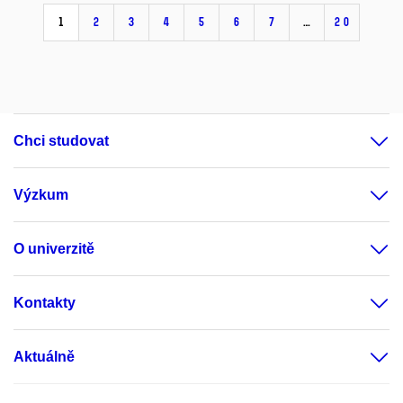
1
2
3
4
5
6
7
…
20
Chci studovat
Výzkum
O univerzitě
Kontakty
Aktuálně