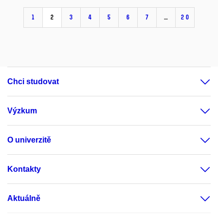
1
2
3
4
5
6
7
…
20
Chci studovat
Výzkum
O univerzitě
Kontakty
Aktuálně