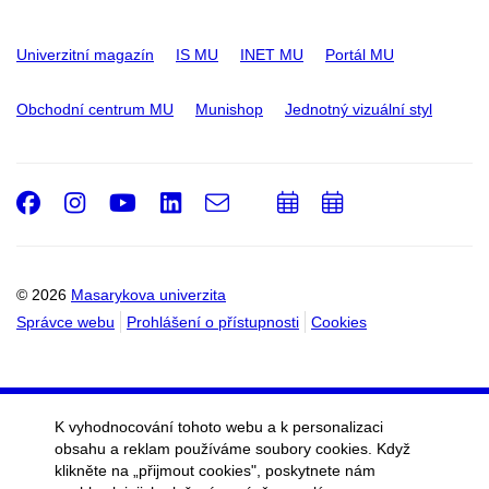
Univerzitní magazín
IS MU
INET MU
Portál MU
Obchodní centrum MU
Munishop
Jednotný vizuální styl
Facebook
Instagram
Youtube
LinkedIn
e-
Přidat
Přidat
Email
mail
do
do
kalendáře
kalendáře
© 2026
Masarykova univerzita
Správce webu
Prohlášení o přístupnosti
Cookies
K vyhodnocování tohoto webu a k personalizaci
obsahu a reklam používáme soubory cookies. Když
klikněte na „přijmout cookies", poskytnete nám