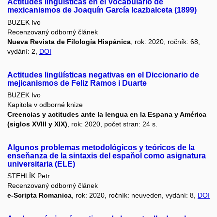
Actitudes lingüísticas en el Vocabulario de
mexicanismos de Joaquín García Icazbalceta (1899)
BUZEK Ivo
Recenzovaný odborný článek
Nueva Revista de Filología Hispánica
, rok: 2020, ročník: 68,
vydání: 2,
DOI
Actitudes lingüísticas negativas en el Diccionario de
mejicanismos de Feliz Ramos i Duarte
BUZEK Ivo
Kapitola v odborné knize
Creencias y actitudes ante la lengua en la Espana y América
(siglos XVIII y XIX)
, rok: 2020, počet stran: 24 s.
Algunos problemas metodológicos y teóricos de la
enseňanza de la sintaxis del espaňol como asignatura
universitaria (ELE)
STEHLÍK Petr
Recenzovaný odborný článek
e-Scripta Romanica
, rok: 2020, ročník: neuveden, vydání: 8,
DOI