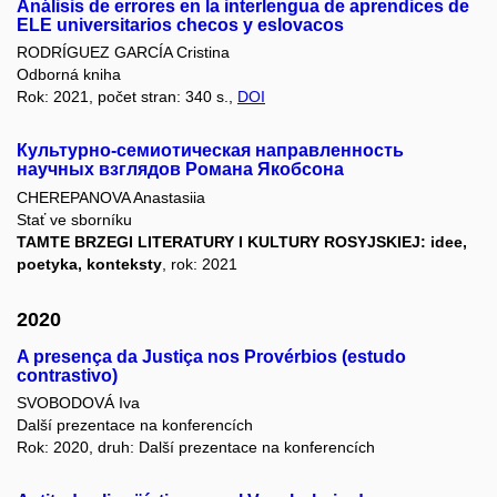
Análisis de errores en la interlengua de aprendices de
ELE universitarios checos y eslovacos
RODRÍGUEZ GARCÍA Cristina
Odborná kniha
Rok: 2021, počet stran: 340 s.,
DOI
Культурно-семиотическая направленность
научных взглядов Романа Якобсона
CHEREPANOVA Anastasiia
Stať ve sborníku
TAMTE BRZEGI LITERATURY I KULTURY ROSYJSKIEJ: idee,
poetyka, konteksty
, rok: 2021
2020
A presença da Justiça nos Provérbios (estudo
contrastivo)
SVOBODOVÁ Iva
Další prezentace na konferencích
Rok: 2020, druh: Další prezentace na konferencích