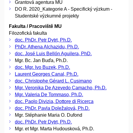
Grantová agentura MU
DO R. 2020_Kategorie A - Specifický výzkum -
Studentské výzkumné projekty
Fakulta / Pracoviště MU
Filozofická fakulta
doc. PhDr. Petr Dytrt, Ph.D.
PhDr. Athena Alchazidu, Ph.D.
doc. José Luis Bellón Aguilera, PhD.
Mgr. Bc. Jan Buďa, Ph.D.
doc. Mgr. Ivo Buzek, Ph.D.
Laurent Georges Canal, Ph.D.
doc. Christophe Gérard L. Cusimano
Mgr. Veronika De Azevedo Camacho, Ph.D.
Mgr. Valeria De Tommaso, Ph.D.
doc. Paolo Divizia, Dottore di Ricerca
doc. PhDr. Pavla Doležalová, Ph.D.
Mgr. Stéphanie Maria O. Dufond
doc. PhDr. Petr Dytrt, Ph.D.
Mgr. et Mgr. Marta Hudousková, Ph.D.