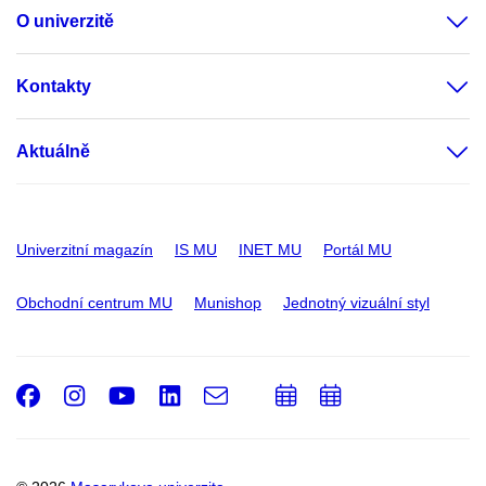
O univerzitě
Kontakty
Aktuálně
Univerzitní magazín
IS MU
INET MU
Portál MU
Obchodní centrum MU
Munishop
Jednotný vizuální styl
Facebook
Instagram
Youtube
LinkedIn
e-
Přidat
Přidat
Email
mail
do
do
kalendáře
kalendáře