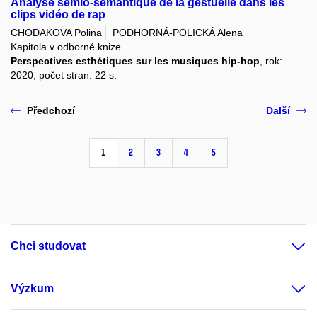
Analyse sémio-sémantique de la gestuelle dans les
clips vidéo de rap
CHODAKOVA Polina
PODHORNÁ-POLICKÁ Alena
Kapitola v odborné knize
Perspectives esthétiques sur les musiques hip-hop
, rok:
2020, počet stran: 22 s.
Předchozí
Další
1
2
3
4
5
Chci studovat
Výzkum