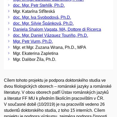
doc. Mgr. Petr Stehlík, Ph.D.
Mgr. Katarína Stříteská
doc. Mgr. Iva Svobodová, Ph.D.
doc. Mgr. Silvie Špánková, Ph.D.
Daniela Shalom Vagata, MA, Dottore di Ricerca
doc. Mgr. Daniel Vázquez Touriño, Ph.D.
Mgr. Petr Vurm, Ph.D.
Mgr. et Mgr. Zuzana Wrana, Ph.D., MPA
Mgr. Ekaterina Zapletina
Mgr. Dalibor Žíla, Ph.D.
Cílem tohoto projektu je podpora doktorského studia ve
dvou filologických oborech – románské jazyky a románské
literatury. V obou oborech patří Ústav románských jazyků
a literatur FF MU k předním školícím pracovištím v ČR.
V současné době (10/2019) je na pracovišti vedeno 26
studentů doktorského studia, z toho 15 interních. Cílem
projektu je podpora výzkumu, zejména podpora činnosti