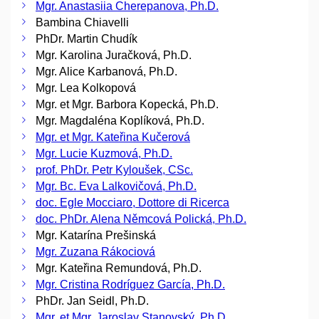
Mgr. Anastasiia Cherepanova, Ph.D.
Bambina Chiavelli
PhDr. Martin Chudík
Mgr. Karolina Juračková, Ph.D.
Mgr. Alice Karbanová, Ph.D.
Mgr. Lea Kolkopová
Mgr. et Mgr. Barbora Kopecká, Ph.D.
Mgr. Magdaléna Koplíková, Ph.D.
Mgr. et Mgr. Kateřina Kučerová
Mgr. Lucie Kuzmová, Ph.D.
prof. PhDr. Petr Kyloušek, CSc.
Mgr. Bc. Eva Lalkovičová, Ph.D.
doc. Egle Mocciaro, Dottore di Ricerca
doc. PhDr. Alena Němcová Polická, Ph.D.
Mgr. Katarína Prešinská
Mgr. Zuzana Rákociová
Mgr. Kateřina Remundová, Ph.D.
Mgr. Cristina Rodríguez García, Ph.D.
PhDr. Jan Seidl, Ph.D.
Mgr. et Mgr. Jaroslav Stanovský, Ph.D.