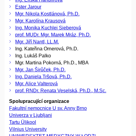
Ester Jarour
Mgr. Nikola Kostlánová, Ph.D.
Mgr. Karolína Krausová
Ing. Monika Kuchlei Sieberová
prof. MUDr. Mgr. Marek Mráz, Ph.D.
Mgr. Jiří Nantl, LL.M.
Ing. Kateřina Ornerová, Ph.D.
Ing. Lukáš Palko
Mgr. Martina Pokorná, Ph.D., MBA
Mgr. Jan Širůček, Ph.D.
Ing. Daniela Tršová, Ph.D.
Mgr. Alice Valterová
prof. RNDr. Renata Veselská, Ph.D., M.Sc.
Spolupracující organizace
Fakultní nemocnice U sv. Anny Brno
Univerza v Ljubljani
Tartu Ülikool
Vilnius University