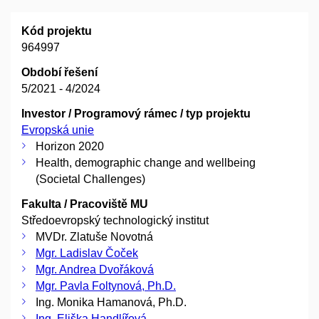
Kód projektu
964997
Období řešení
5/2021 - 4/2024
Investor / Programový rámec / typ projektu
Evropská unie
Horizon 2020
Health, demographic change and wellbeing
(Societal Challenges)
Fakulta / Pracoviště MU
Středoevropský technologický institut
MVDr. Zlatuše Novotná
Mgr. Ladislav Čoček
Mgr. Andrea Dvořáková
Mgr. Pavla Foltynová, Ph.D.
Ing. Monika Hamanová, Ph.D.
Ing. Eliška Handlířová