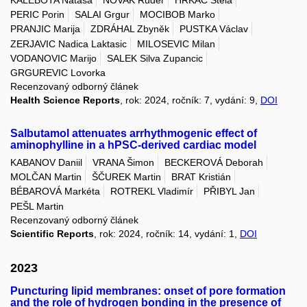
PERIC Porin
SALAI Grgur
MOCIBOB Marko
PRANJIC Marija
ZDRÁHAL Zbyněk
PUSTKA Václav
ZERJAVIC Nadica Laktasic
MILOSEVIC Milan
VODANOVIC Marijo
SALEK Silva Zupancic
GRGUREVIC Lovorka
Recenzovaný odborný článek
Health Science Reports
, rok: 2024, ročník: 7, vydání: 9,
DOI
Salbutamol attenuates arrhythmogenic effect of
aminophylline in a hPSC-derived cardiac model
KABANOV Daniil
VRANA Šimon
BECKEROVÁ Deborah
MOLČAN Martin
ŠČUREK Martin
BRAT Kristián
BÉBAROVÁ Markéta
ROTREKL Vladimír
PŘIBYL Jan
PEŠL Martin
Recenzovaný odborný článek
Scientific Reports
, rok: 2024, ročník: 14, vydání: 1,
DOI
2023
Puncturing lipid membranes: onset of pore formation
and the role of hydrogen bonding in the presence of