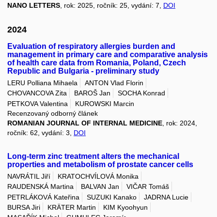
NANO LETTERS
, rok: 2025, ročník: 25, vydání: 7,
DOI
2024
Evaluation of respiratory allergies burden and
management in primary care and comparative analysis
of health care data from Romania, Poland, Czech
Republic and Bulgaria - preliminary study
LERU Polliana Mihaela
ANTON Vlad Florin
CHOVANCOVA Zita
BAROŠ Jan
SOCHA Konrad
PETKOVA Valentina
KUROWSKI Marcin
Recenzovaný odborný článek
ROMANIAN JOURNAL OF INTERNAL MEDICINE
, rok: 2024,
ročník: 62, vydání: 3,
DOI
Long-term zinc treatment alters the mechanical
properties and metabolism of prostate cancer cells
NAVRÁTIL Jiří
KRATOCHVÍLOVÁ Monika
RAUDENSKÁ Martina
BALVAN Jan
VIČAR Tomáš
PETRLÁKOVÁ Kateřina
SUZUKI Kanako
JADRNA Lucie
BURSA Jiri
KRÄTER Martin
KIM Kyoohyun