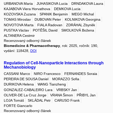
URBANOVA Maria
JUHASIKOVA Lucia
DRNDAKOVA Laura
KAJABOVA Viera Horvathova
DEMKOVA Lucia
KOZOVSKA Zuzana
SPANIK Benjamin
MEGO Michal
TOMAS Miroslav
DUBOVAN Peter
KOLNIKOVA Georgina
NOVOTOVA Marta
FIALA Radovan
ZDRÁHAL Zbyněk
PUSTKA Václav
POTĚŠIL David
SMOLKOVÁ Božena
ALTANERA Cestmir
Recenzovaný odborný článek
Biomedicine & Pharmacotherapy
, rok: 2025, ročník: 190,
vydání: 118428,
DOI
Regulation of Cell-Nanoparticle Interactions through
Mechanobiology
CASSANI Marco
NIRO Francesco
FERNANDES Soraia
PEREIRA DE SOUSA Daniel
MORAZZO Sofia
DURIKOVA Helena
WANG Tianzheng
GONZALEZ-CABALEIRO Lara
VRBSKY Jan
OLIVER-DE La Cruz Jorge
VRANA Šimon
PŘIBYL Jan
LOJA Tomáš
SKLÁDAL Petr
CARUSO Frank
FORTE Giancarlo
Recenzovaný odborný článek