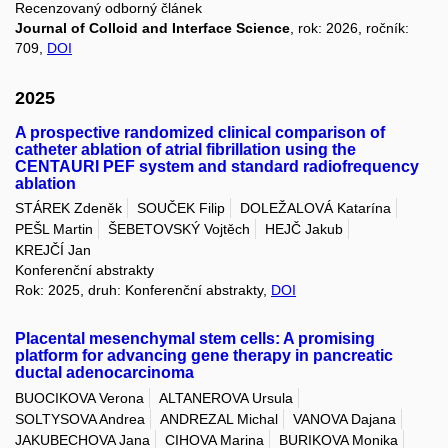
Recenzovaný odborný článek
Journal of Colloid and Interface Science
, rok: 2026, ročník:
709,
DOI
2025
A prospective randomized clinical comparison of
catheter ablation of atrial fibrillation using the
CENTAURI PEF system and standard radiofrequency
ablation
STÁREK Zdeněk
SOUČEK Filip
DOLEŽALOVÁ Katarína
PEŠL Martin
ŠEBETOVSKÝ Vojtěch
HEJČ Jakub
KREJČÍ Jan
Konferenční abstrakty
Rok: 2025, druh: Konferenční abstrakty,
DOI
Placental mesenchymal stem cells: A promising
platform for advancing gene therapy in pancreatic
ductal adenocarcinoma
BUOCIKOVA Verona
ALTANEROVA Ursula
SOLTYSOVA Andrea
ANDREZAL Michal
VANOVA Dajana
JAKUBECHOVA Jana
CIHOVA Marina
BURIKOVA Monika