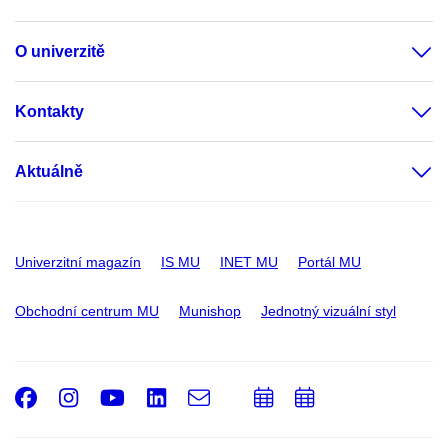
O univerzitě
Kontakty
Aktuálně
Univerzitní magazín
IS MU
INET MU
Portál MU
Obchodní centrum MU
Munishop
Jednotný vizuální styl
Facebook
Instagram
Youtube
LinkedIn
e-
Přidat
Přidat
Email
mail
do
do
kalendáře
kalendáře