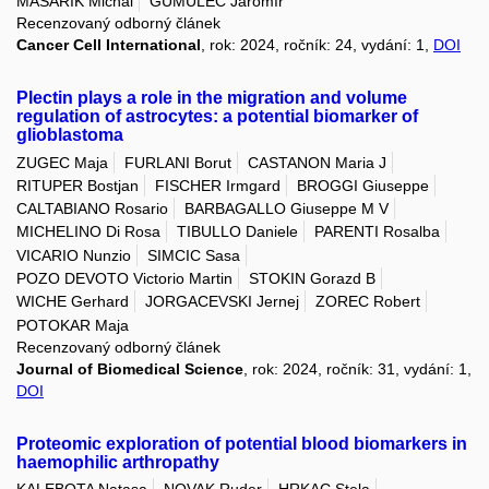
MASAŘÍK Michal
GUMULEC Jaromír
Recenzovaný odborný článek
Cancer Cell International
, rok: 2024, ročník: 24, vydání: 1,
DOI
Plectin plays a role in the migration and volume
regulation of astrocytes: a potential biomarker of
glioblastoma
ZUGEC Maja
FURLANI Borut
CASTANON Maria J
RITUPER Bostjan
FISCHER Irmgard
BROGGI Giuseppe
CALTABIANO Rosario
BARBAGALLO Giuseppe M V
MICHELINO Di Rosa
TIBULLO Daniele
PARENTI Rosalba
VICARIO Nunzio
SIMCIC Sasa
POZO DEVOTO Victorio Martin
STOKIN Gorazd B
WICHE Gerhard
JORGACEVSKI Jernej
ZOREC Robert
POTOKAR Maja
Recenzovaný odborný článek
Journal of Biomedical Science
, rok: 2024, ročník: 31, vydání: 1,
DOI
Proteomic exploration of potential blood biomarkers in
haemophilic arthropathy
KALEBOTA Natasa
NOVAK Ruder
HRKAC Stela