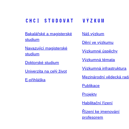
Chci studovat
Výzkum
Bakalářské a magisterské
Náš výzkum
studium
Dění ve výzkumu
Navazující magisterské
Výzkumné úspěchy
studium
Výzkumná témata
Doktorské studium
Výzkumná infrastruktura
Univerzita na celý život
Mezinárodní vědecká rad
E-přihláška
Publikace
Projekty
Habilitační řízení
Řízení ke jmenování
profesorem