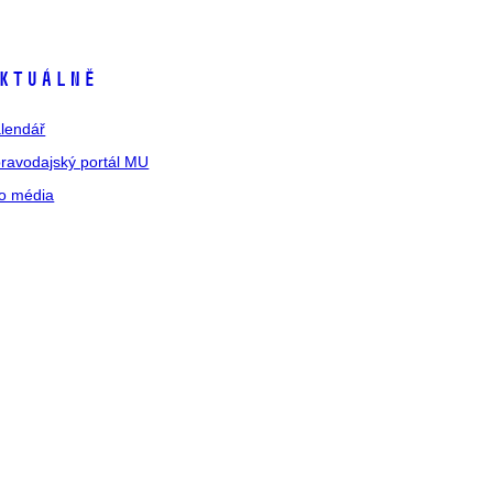
ktuálně
lendář
ravodajský portál MU
o média