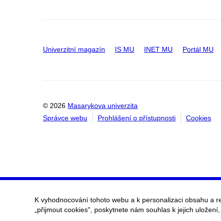
Univerzitní magazín
IS MU
INET MU
Portál MU
© 2026
Masarykova univerzita
Správce webu
Prohlášení o přístupnosti
Cookies
K vyhodnocování tohoto webu a k personalizaci obsahu a r
„přijmout cookies", poskytnete nám souhlas k jejich uložení