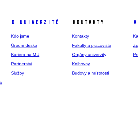
O univerzitě
Kontakty
A
Kdo jsme
Kontakty
Ka
Úřední deska
Fakulty a pracoviště
Zp
Kariéra na MU
Orgány univerzity
Pr
Partnerství
Knihovny
Služby
Budovy a místnosti
a