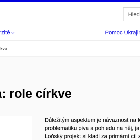
zitě
Pomoc Ukraji
rkve
: role církve
Důležitým aspektem je návaznost na lo
problematiku piva a pohledu na něj, ja
Loňský projekt si kladl za primární cí