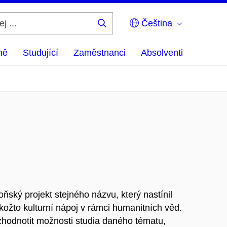
Čeština
Hledej
...
ně
Studující
Zaměstnanci
Absolventi
ňský projekt stejného názvu, který nastínil
kožto kulturní nápoj v rámci humanitních věd.
l zhodnotit možnosti studia daného tématu,