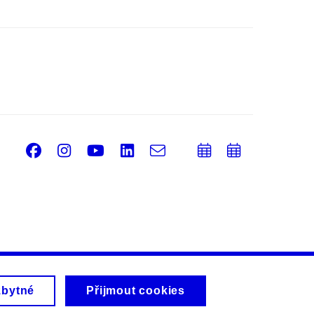
Facebook
Instagram
Youtube
LinkedIn
e-
Přidat
Přidat
Email
mail
do
do
kalendáře
kalendá
zbytné
Přijmout cookies