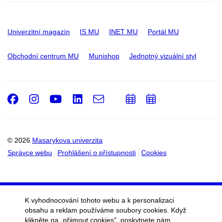
Univerzitní magazín
IS MU
INET MU
Portál MU
Obchodní centrum MU
Munishop
Jednotný vizuální styl
Facebook
Instagram
Youtube
LinkedIn
e-
Přidat
Přidat
Email
mail
do
do
kalendáře
kalendáře
© 2026
Masarykova univerzita
Správce webu
Prohlášení o přístupnosti
Cookies
K vyhodnocování tohoto webu a k personalizaci
obsahu a reklam používáme soubory cookies. Když
klikněte na „přijmout cookies", poskytnete nám