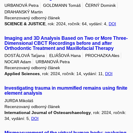
URBANOVÁ Petra
GOLDMANN Tomáš
ČERNÝ Dominik
DRAHANSKÝ Martin
Recenzovaný odborný článek
SCIENCE & JUSTICE
, rok: 2024, ročník: 64, vydání: 4,
DOI
Imaging and 3D Analysis Based on Two or More Three-
Dimensional CBCT Recordings before and after
Orthodontic Treatment and Maxillofacial Therapy
DOSTÁLOVÁ Taťjana
ELIÁŠOVÁ Hana
PROCHAZKA Ales
NOCAR Adam
URBANOVÁ Petra
Recenzovaný odborný článek
Applied Sciences
, rok: 2024, ročník: 14, vydání: 11,
DOI
Investigating trauma in mummified remains using finite
element analysis
JURDA Mikoláš
Recenzovaný odborný článek
International Journal of Osteoarchaeology
, rok: 2024, ročník:
34, vydání: 5,
DOI
Mismeasurement of the virtual human body: analysing