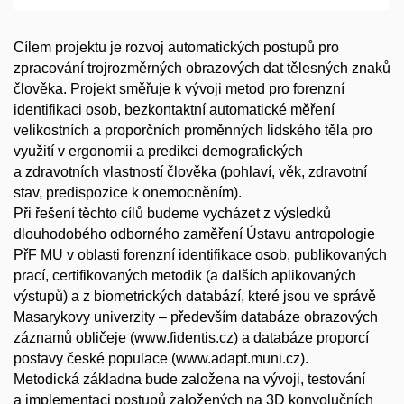
Cílem projektu je rozvoj automatických postupů pro
zpracování trojrozměrných obrazových dat tělesných znaků
člověka. Projekt směřuje k vývoji metod pro forenzní
identifikaci osob, bezkontaktní automatické měření
velikostních a proporčních proměnných lidského těla pro
využití v ergonomii a predikci demografických
a zdravotních vlastností člověka (pohlaví, věk, zdravotní
stav, predispozice k onemocněním).
Při řešení těchto cílů budeme vycházet z výsledků
dlouhodobého odborného zaměření Ústavu antropologie
PřF MU v oblasti forenzní identifikace osob, publikovaných
prací, certifikovaných metodik (a dalších aplikovaných
výstupů) a z biometrických databází, které jsou ve správě
Masarykovy univerzity – především databáze obrazových
záznamů obličeje (www.fidentis.cz) a databáze proporcí
postavy české populace (www.adapt.muni.cz).
Metodická základna bude založena na vývoji, testování
a implementaci postupů založených na 3D konvolučních