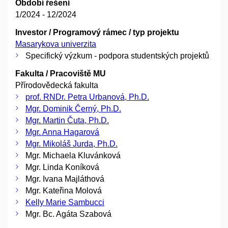
Období řešení
1/2024 - 12/2024
Investor / Programový rámec / typ projektu
Masarykova univerzita
Specifický výzkum - podpora studentských projektů
Fakulta / Pracoviště MU
Přírodovědecká fakulta
prof. RNDr. Petra Urbanová, Ph.D.
Mgr. Dominik Černý, Ph.D.
Mgr. Martin Čuta, Ph.D.
Mgr. Anna Hagarová
Mgr. Mikoláš Jurda, Ph.D.
Mgr. Michaela Kluvánková
Mgr. Linda Koníková
Mgr. Ivana Majláthová
Mgr. Kateřina Molová
Kelly Marie Sambucci
Mgr. Bc. Agáta Szabová