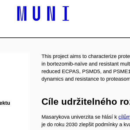
This project aims to characterize prot
in bortezomib-naïve and resistant mul
reduced ECPAS, PSMD5, and PSME1 lev
dynamics and resistance to proteasome
Cíle udržitelného r
jektu
Masarykova univerzita se hlásí k
cílů
je do roku 2030 zlepšit podmínky a kva