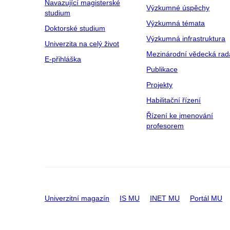
Navazující magisterské
Výzkumné úspěchy
studium
Výzkumná témata
Doktorské studium
Výzkumná infrastruktura
Univerzita na celý život
Mezinárodní vědecká rad
E-přihláška
Publikace
Projekty
Habilitační řízení
Řízení ke jmenování
profesorem
Univerzitní magazín
IS MU
INET MU
Portál MU