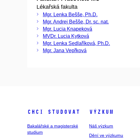
Lékařská fakulta
Mgr. Lenka Bešše, Ph.D.
Mgr. Andrej Bešše, Dr. sc. nat.
Mgr. Lucia Knapeková
MVDr. Lucia Kytková
Mgr. Lenka Sedlaříková, Ph.D.
Mgr. Jana Vepřková
Chci studovat
Výzkum
Bakalářské a magisterské
Náš výzkum
studium
Dění ve výzkumu