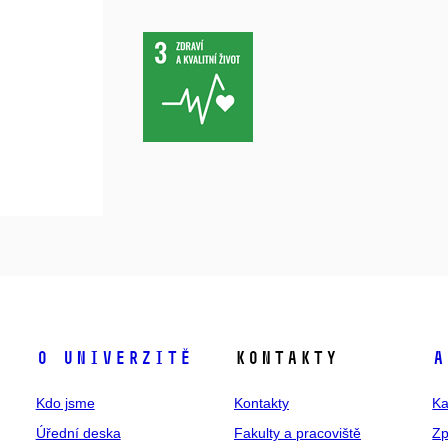
O univerzitě
Kontakty
A
Kdo jsme
Kontakty
Ka
Úřední deska
Fakulty a pracoviště
Zp