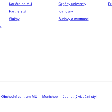
Kariéra na MU
Orgány univerzity
Pr
Partnerství
Knihovny
Služby
Budovy a místnosti
a
Obchodní centrum MU
Munishop
Jednotný vizuální styl