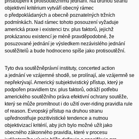
přistoupení k protisoutěžnímu jednání. Na druhou stranu
objektivní kritérium vytváří obecný rámec
o předpokládaných a obecně poznatelných tržních
podmínkách. Nad rámec tohoto posouzení vyžaduje
americká praxe i existenci tzv. plus faktorů, jejichž
prokázanou existencí je méně pravděpodobné, že
posuzované jednání je výsledkem nezávislého jednání
soutěžitelů a bude hodnoceno spíše jako protisoutěžní.
Tyto dva soutěžněprávní instituty, concerted action
a jednání ve vzájemné shodě, se prolínají, ale vzájemně se
nepřekrývají. Americký subjektivistický přístup, který je
podpořen pravidlem tzv. plus faktorů, odráží potřebu
amerického soutěžního práva efektivní ochrany soutěže,
který se může promítnout i do užití over-riding pravidla rule
of reason. Evropský přístup na druhou stranu
upřednostňuje pozitivistické tendence a nutnou
objektivizací kritérií, aby jich bylo možné užít jako
obecného zákonného pravidla, které v procesu