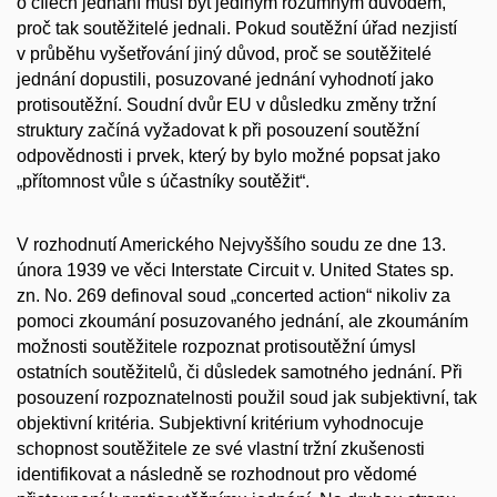
o cílech jednání musí být jediným rozumným důvodem,
proč tak soutěžitelé jednali. Pokud soutěžní úřad nezjistí
v průběhu vyšetřování jiný důvod, proč se soutěžitelé
jednání dopustili, posuzované jednání vyhodnotí jako
protisoutěžní. Soudní dvůr EU v důsledku změny tržní
struktury začíná vyžadovat k při posouzení soutěžní
odpovědnosti i prvek, který by bylo možné popsat jako
„přítomnost vůle s účastníky soutěžit“.
V rozhodnutí Amerického Nejvyššího soudu ze dne 13.
února 1939 ve věci Interstate Circuit v. United States sp.
zn. No. 269 definoval soud „concerted action“ nikoliv za
pomoci zkoumání posuzovaného jednání, ale zkoumáním
možnosti soutěžitele rozpoznat protisoutěžní úmysl
ostatních soutěžitelů, či důsledek samotného jednání. Při
posouzení rozpoznatelnosti použil soud jak subjektivní, tak
objektivní kritéria. Subjektivní kritérium vyhodnocuje
schopnost soutěžitele ze své vlastní tržní zkušenosti
identifikovat a následně se rozhodnout pro vědomé