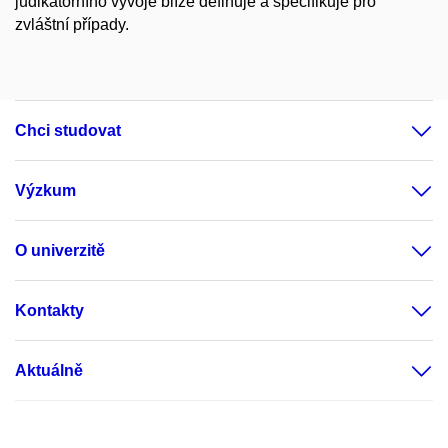
judikatorního vývoje blíže definuje a specifikuje pro
zvláštní případy.
Chci studovat
Výzkum
O univerzitě
Kontakty
Aktuálně