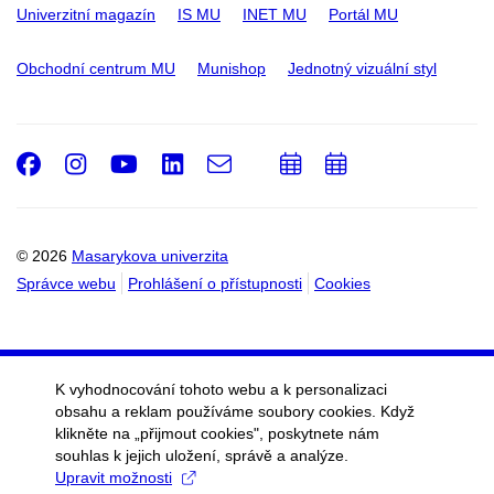
Univerzitní magazín
IS MU
INET MU
Portál MU
Obchodní centrum MU
Munishop
Jednotný vizuální styl
Facebook
Instagram
Youtube
LinkedIn
e-
Přidat
Přidat
Email
mail
do
do
kalendáře
kalendáře
© 2026
Masarykova univerzita
Správce webu
Prohlášení o přístupnosti
Cookies
K vyhodnocování tohoto webu a k personalizaci
obsahu a reklam používáme soubory cookies. Když
klikněte na „přijmout cookies", poskytnete nám
souhlas k jejich uložení, správě a analýze.
Upravit možnosti