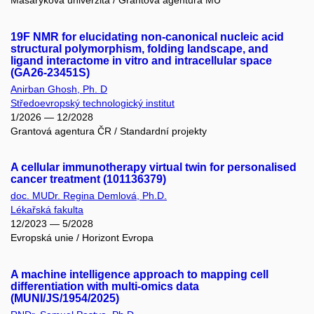
Masarykova univerzita / Grantová agentura MU
19F NMR for elucidating non-canonical nucleic acid
structural polymorphism, folding landscape, and
ligand interactome in vitro and intracellular space
(GA26-23451S)
Anirban Ghosh, Ph. D
Středoevropský technologický institut
1/2026 — 12/2028
Grantová agentura ČR / Standardní projekty
A cellular immunotherapy virtual twin for personalised
cancer treatment (101136379)
doc. MUDr. Regina Demlová, Ph.D.
Lékařská fakulta
12/2023 — 5/2028
Evropská unie / Horizont Evropa
A machine intelligence approach to mapping cell
differentiation with multi-omics data
(MUNI/JS/1954/2025)