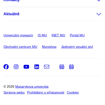
Aktuálně
Univerzitní magazín
IS MU
INET MU
Portál MU
Obchodní centrum MU
Munishop
Jednotný vizuální styl
Facebook
Instagram
Youtube
LinkedIn
e-
Přidat
Přidat
Email
mail
do
do
kalendáře
kalendáře
© 2026
Masarykova univerzita
Správce webu
Prohlášení o přístupnosti
Cookies