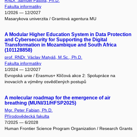
RNDr. Samuel Pastva, Ph.D.
Fakulta informatiky
1/2026 — 12/2027
Masarykova univerzita / Grantová agentura MU
A Modular Higher Education System in Data Protection
and Cybersecurity for Supporting the Digital
Transformation in Mozambique and South Africa
(101128858)
prof. RNDr. Václav Matyáš, M.Sc., Ph.D.
Fakulta informatiky
1/2024 — 12/2027
Evropská unie / Erasmus+ Klíčová akce 2: Spolupráce na
inovacích a výměny osvědčených postupů
A molecular roadmap for the emergence of air
breathing (MUNI/31/HFSP2025)
Mgr. Peter Fabian, Ph.D.
Přírodovědecká fakulta
7/2025 — 6/2028
Human Frontier Science Program Organization / Research Grants