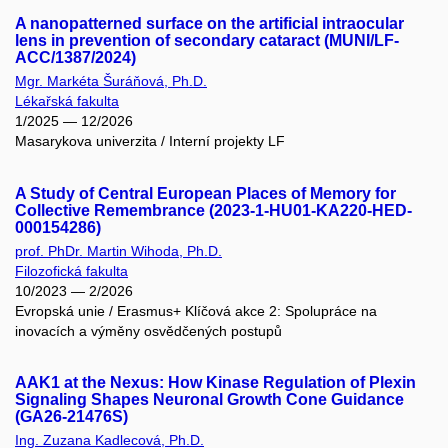
A nanopatterned surface on the artificial intraocular
lens in prevention of secondary cataract (MUNI/LF-
ACC/1387/2024)
Mgr. Markéta Šuráňová, Ph.D.
Lékařská fakulta
1/2025 — 12/2026
Masarykova univerzita / Interní projekty LF
A Study of Central European Places of Memory for
Collective Remembrance (2023-1-HU01-KA220-HED-
000154286)
prof. PhDr. Martin Wihoda, Ph.D.
Filozofická fakulta
10/2023 — 2/2026
Evropská unie / Erasmus+ Klíčová akce 2: Spolupráce na
inovacích a výměny osvědčených postupů
AAK1 at the Nexus: How Kinase Regulation of Plexin
Signaling Shapes Neuronal Growth Cone Guidance
(GA26-21476S)
Ing. Zuzana Kadlecová, Ph.D.