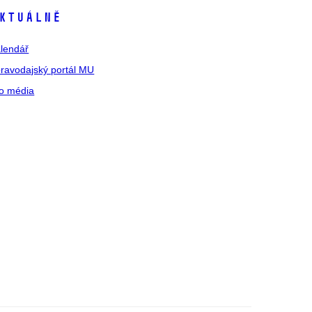
ktuálně
lendář
ravodajský portál MU
o média