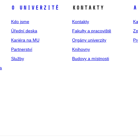
O univerzitě
Kontakty
A
Kdo jsme
Kontakty
Ka
Úřední deska
Fakulty a pracoviště
Zp
Kariéra na MU
Orgány univerzity
Pr
Partnerství
Knihovny
Služby
Budovy a místnosti
a