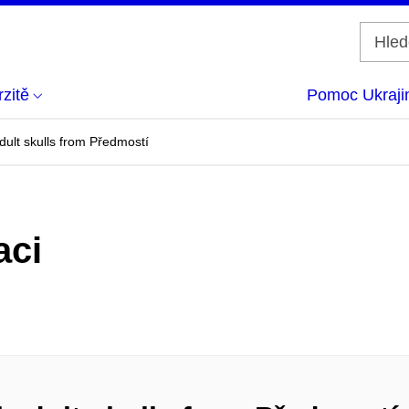
zitě
Pomoc Ukraji
dult skulls from Předmostí
aci