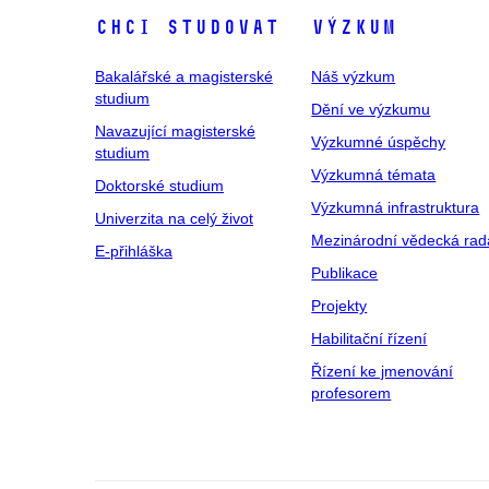
Chci studovat
Výzkum
Bakalářské a magisterské
Náš výzkum
studium
Dění ve výzkumu
Navazující magisterské
Výzkumné úspěchy
studium
Výzkumná témata
Doktorské studium
Výzkumná infrastruktura
Univerzita na celý život
Mezinárodní vědecká rad
E-přihláška
Publikace
Projekty
Habilitační řízení
Řízení ke jmenování
profesorem