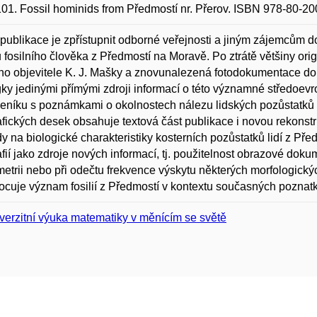
101. Fossil hominids from Předmostí nr. Přerov. ISBN 978-80-20
publikace je zpřístupnit odborné veřejnosti a jiným zájemcům
 fosilního člověka z Předmostí na Moravě. Po ztrátě většiny ori
ho objevitele K. J. Mašky a znovunalezená fotodokumentace dopr
ky jedinými přímými zdroji informací o této významné středoevro
deníku s poznámkami o okolnostech nálezu lidských pozůstatk
afických desek obsahuje textová část publikace i novou rekonstru
y na biologické charakteristiky kosterních pozůstatků lidí z Pře
afií jako zdroje nových informací, tj. použitelnost obrazové do
etrii nebo při odečtu frekvence výskytu některých morfologický
cuje význam fosilií z Předmostí v kontextu současných poznat
verzitní výuka matematiky v měnícím se světě