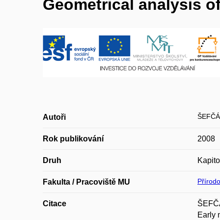
Geometrical analysis of
ŠEFČÁ
Autoři
Rok publikování
2008
Druh
Kapito
Přírod
Fakulta / Pracoviště MU
Citace
ŠEFČÁK
Early 