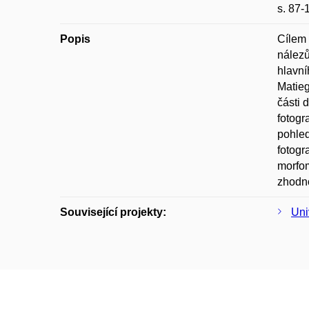
s. 87-
Popis
Cílem 
nálezů
hlavní
Matieg
části 
fotogr
pohled
fotogr
morfom
zhodno
Související projekty:
Uni