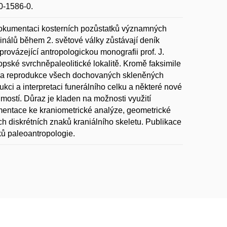
0-1586-0.
 dokumentaci kosterních pozůstatků významných
ginálů během 2. světové války zůstávají deník
ovázející antropologickou monografii prof. J.
pské svrchněpaleolitické lokalitě. Kromě faksimile
ů a reprodukce všech dochovaných skleněných
kci a interpretaci funerálního celku a některé nové
dmostí. Důraz je kladen na možnosti využití
kumentace ke kraniometrické analýze, geometrické
ch diskrétních znaků kraniálního skeletu. Publikace
ků paleoantropologie.