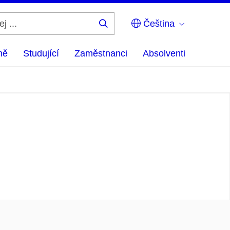
Čeština
Hledej
...
ně
Studující
Zaměstnanci
Absolventi