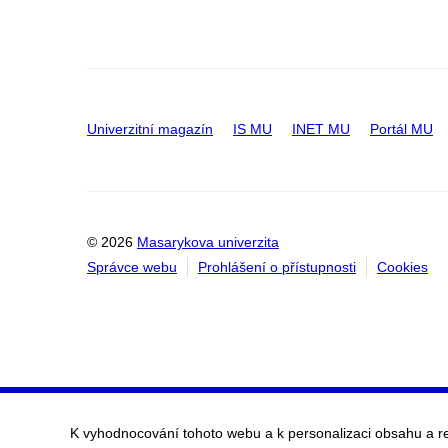
Univerzitní magazín
IS MU
INET MU
Portál MU
© 2026
Masarykova univerzita
Správce webu
Prohlášení o přístupnosti
Cookies
K vyhodnocování tohoto webu a k personalizaci obsahu a r