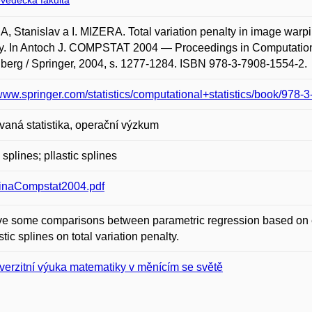
ovědecká fakulta
, Stanislav a I. MIZERA. Total variation penalty in image war
y. In Antoch J. COMPSTAT 2004 — Proceedings in Computational 
berg / Springer, 2004, s. 1277-1284. ISBN 978-3-7908-1554-2.
/www.springer.com/statistics/computational+statistics/book/978-
vaná statistika, operační výzkum
 splines; pllastic splines
inaCompstat2004.pdf
e some comparisons between parametric regression based on e
stic splines on total variation penalty.
verzitní výuka matematiky v měnícím se světě