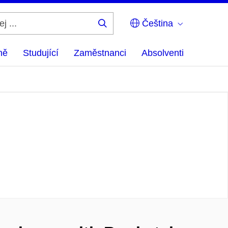
Čeština
Hledej
...
ně
Studující
Zaměstnanci
Absolventi