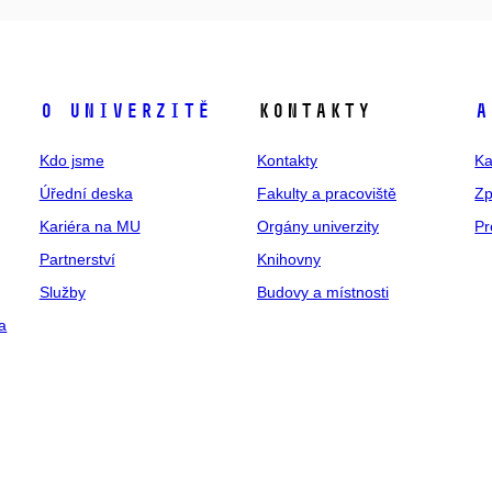
O univerzitě
Kontakty
A
Kdo jsme
Kontakty
Ka
Úřední deska
Fakulty a pracoviště
Zp
Kariéra na MU
Orgány univerzity
Pr
Partnerství
Knihovny
Služby
Budovy a místnosti
a