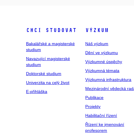
Chci studovat
Výzkum
Bakalářské a magisterské
Náš výzkum
studium
Dění ve výzkumu
Navazující magisterské
Výzkumné úspěchy
studium
Výzkumná témata
Doktorské studium
Výzkumná infrastruktura
Univerzita na celý život
Mezinárodní vědecká rad
E-přihláška
Publikace
Projekty
Habilitační řízení
Řízení ke jmenování
profesorem