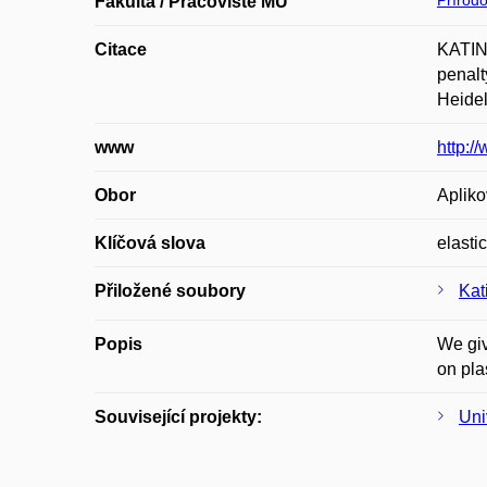
Přírod
Fakulta / Pracoviště MU
Citace
KATINA
penalt
Heidel
www
http:/
Obor
Apliko
Klíčová slova
elastic
Přiložené soubory
Kat
Popis
We giv
on pla
Související projekty:
Uni