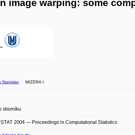
y in image warping: some com
 Stanislav
MIZERA I.
e sborníku
TAT 2004 — Proceedings in Computational Statistics