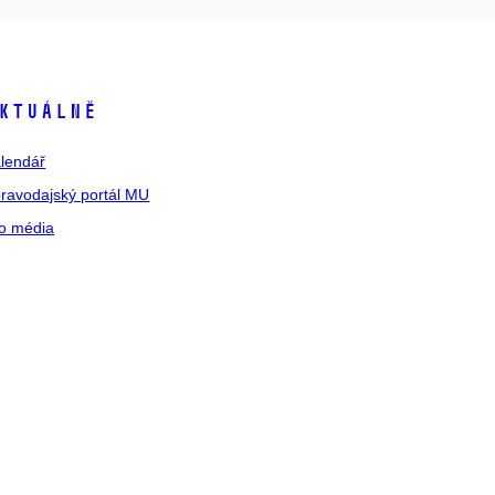
ktuálně
lendář
ravodajský portál MU
o média