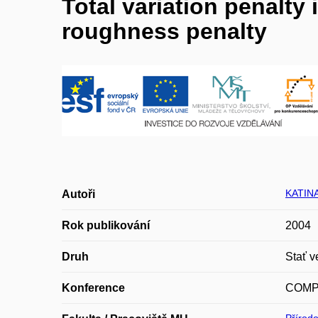
Total variation penalt
roughness penalty
KATINA
Autoři
Rok publikování
2004
Druh
Stať v
Konference
COMPS