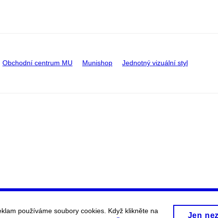
Obchodní centrum MU
Munishop
Jednotný vizuální styl
eklam používáme soubory cookies. Když klikněte na
Jen ne