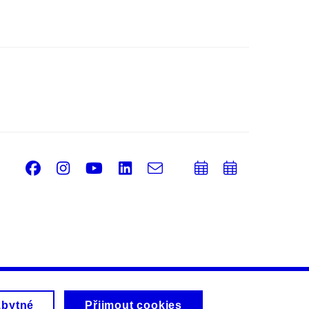
Facebook
Instagram
Youtube
LinkedIn
e-
Přidat
Přidat
Email
mail
do
do
kalendáře
kalendá
zbytné
Přijmout cookies