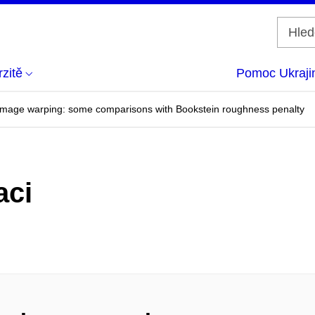
zitě
Pomoc Ukraji
in image warping: some comparisons with Bookstein roughness penalty
aci