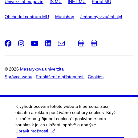
Univerzitní magazín
IS MU
INET MU
Portál MU
Obchodní centrum MU
Munishop
Jednotný vizuální styl
Facebook
Instagram
Youtube
LinkedIn
e-
Přidat
Přidat
Email
mail
do
do
kalendáře
kalendáře
© 2026
Masarykova univerzita
Správce webu
Prohlášení o přístupnosti
Cookies
K vyhodnocování tohoto webu a k personalizaci
obsahu a reklam používáme soubory cookies. Když
klikněte na „přijmout cookies", poskytnete nám
souhlas k jejich uložení, správě a analýze.
Upravit možnosti