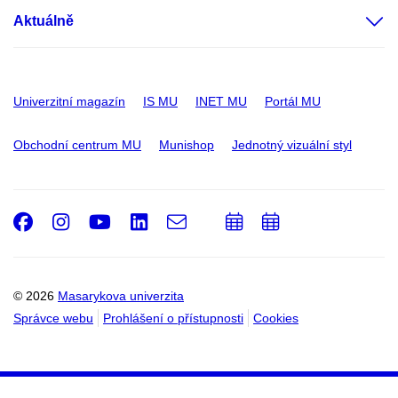
Aktuálně
Univerzitní magazín
IS MU
INET MU
Portál MU
Obchodní centrum MU
Munishop
Jednotný vizuální styl
Facebook
Instagram
Youtube
LinkedIn
e-
Přidat
Přidat
Email
mail
do
do
kalendáře
kalendáře
© 2026
Masarykova univerzita
Správce webu
Prohlášení o přístupnosti
Cookies