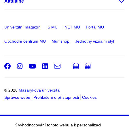
Aktuálně
Univerzitní magazín
IS MU
INET MU
Portál MU
Obchodní centrum MU
Munishop
Jednotný vizuální styl
Facebook
Instagram
Youtube
LinkedIn
e-
Přidat
Přidat
Email
mail
do
do
kalendáře
kalendáře
© 2026
Masarykova univerzita
Správce webu
Prohlášení o přístupnosti
Cookies
K vyhodnocování tohoto webu a k personalizaci