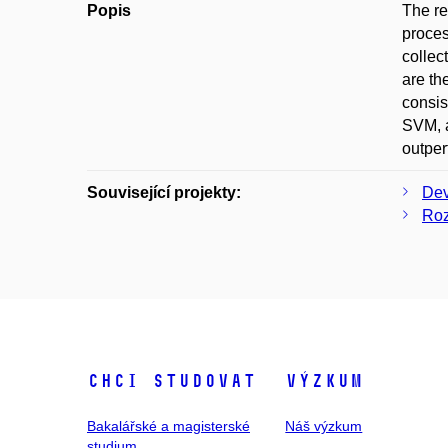
Popis
The re
proces
collec
are th
consis
SVM, a
outper
Související projekty:
Dev
Roz
Chci studovat
Výzkum
Bakalářské a magisterské
Náš výzkum
studium