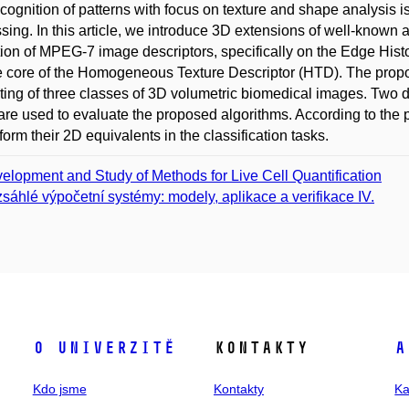
cognition of patterns with focus on texture and shape analysis is 
sing. In this article, we introduce 3D extensions of well-known 
tion of MPEG-7 image descriptors, specifically on the Edge Hi
e core of the Homogeneous Texture Descriptor (HTD). The propo
ting of three classes of 3D volumetric biomedical images. Two d
re used to evaluate the proposed algorithms. According to the 
form their 2D equivalents in the classification tasks.
elopment and Study of Methods for Live Cell Quantification
sáhlé výpočetní systémy: modely, aplikace a verifikace IV.
O univerzitě
Kontakty
A
Kdo jsme
Kontakty
Ka