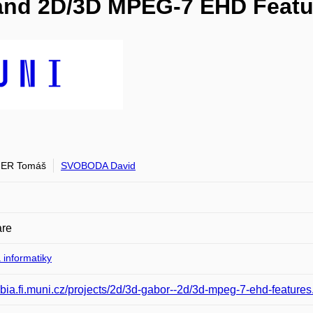
and 2D/3D MPEG-7 EHD Featu
ER Tomáš
SVOBODA David
are
 informatiky
/cbia.fi.muni.cz/projects/2d/3d-gabor--2d/3d-mpeg-7-ehd-features