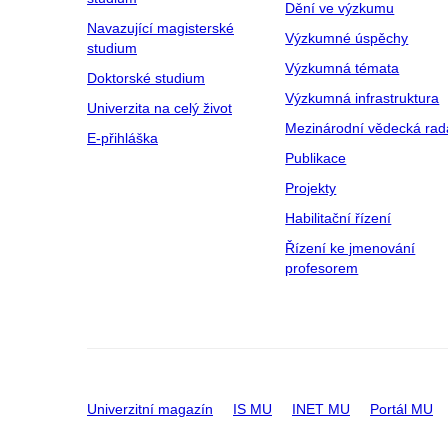
Dění ve výzkumu
Navazující magisterské
Výzkumné úspěchy
studium
Výzkumná témata
Doktorské studium
Výzkumná infrastruktura
Univerzita na celý život
Mezinárodní vědecká rad
E-přihláška
Publikace
Projekty
Habilitační řízení
Řízení ke jmenování
profesorem
Univerzitní magazín
IS MU
INET MU
Portál MU