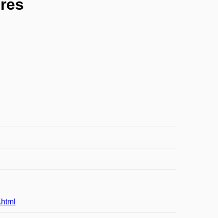
res
.html