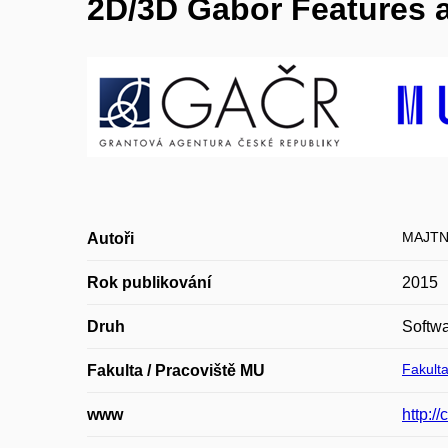
2D/3D Gabor Features 
MAJTN
Autoři
Rok publikování
2015
Druh
Softw
Fakulta
Fakulta / Pracoviště MU
www
http:/