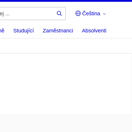
Čeština
Hledej
...
ně
Studující
Zaměstnanci
Absolventi