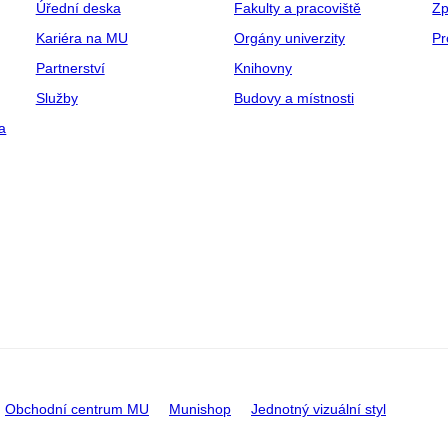
Úřední deska
Fakulty a pracoviště
Zp
Kariéra na MU
Orgány univerzity
Pr
Partnerství
Knihovny
Služby
Budovy a místnosti
a
Obchodní centrum MU
Munishop
Jednotný vizuální styl