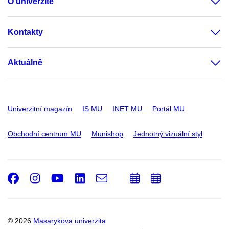
O univerzitě
Kontakty
Aktuálně
Univerzitní magazín
IS MU
INET MU
Portál MU
Obchodní centrum MU
Munishop
Jednotný vizuální styl
Facebook
Instagram
Youtube
LinkedIn
e-
Přidat
Přidat
Email
mail
do
do
kalendáře
kalendáře
© 2026
Masarykova univerzita