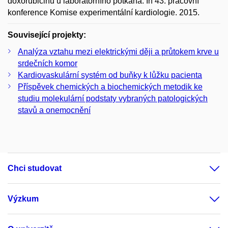
doxorubicinu u laboratorního potkana. In 43. pracovní
konference Komise experimentální kardiologie. 2015.
Související projekty:
Analýza vztahu mezi elektrickými ději a průtokem krve u
srdečních komor
Kardiovaskulární systém od buňky k lůžku pacienta
Příspěvek chemických a biochemických metodik ke
studiu molekulární podstaty vybraných patologických
stavů a onemocnění
Chci studovat
Výzkum