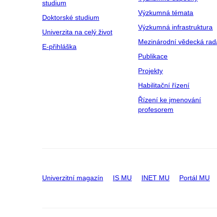
studium
Výzkumná témata
Doktorské studium
Výzkumná infrastruktura
Univerzita na celý život
Mezinárodní vědecká rad
E-přihláška
Publikace
Projekty
Habilitační řízení
Řízení ke jmenování
profesorem
Univerzitní magazín
IS MU
INET MU
Portál MU