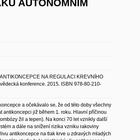
LAKU AUTONOMNÍM
IV ANTIKONCEPCE NA REGULACI KREVNÍHO
ecká konference. 2015. ISBN 978-80-210-
ikoncepce a očekávalo se, že od této doby všechny
 antikoncepci již během 1. roku. Hlavní příčinou
mbózy žil a tepen). Na konci 70 let vznikly další
stém a dále na snížení rizika vzniku rakoviny
livu antikoncepce na tlak krve u zdravých mladých