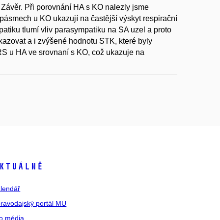
 Závěr. Při porovnání HA s KO nalezly jsme
pásmech u KO ukazují na častější výskyt respirační
patiku tlumí vliv parasympatiku na SA uzel a proto
kazovat a i zvýšené hodnotu STK, které byly
RS u HA ve srovnaní s KO, což ukazuje na
ktuálně
lendář
ravodajský portál MU
o média