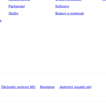
Partnerství
Knihovny
Služby
Budovy a místnosti
a
Obchodní centrum MU
Munishop
Jednotný vizuální styl