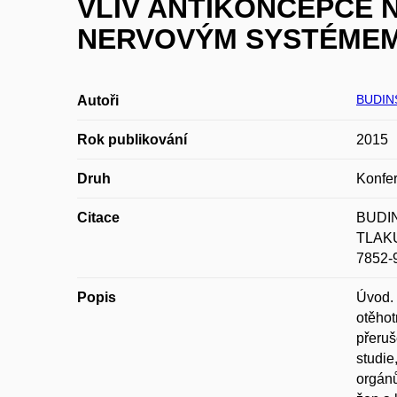
VLIV ANTIKONCEPCE 
NERVOVÝM SYSTÉMEM
BUDIN
Autoři
Rok publikování
2015
Druh
Konfer
Citace
BUDI
TLAKU
7852-
Popis
Úvod. 
otěhot
přeruš
studie
orgánů