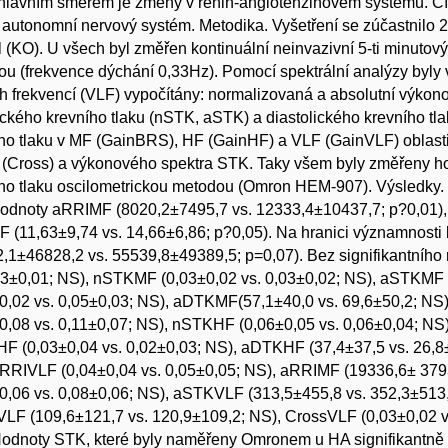
hlavním směrem je změny v renin-angiotenzinovém systému. Cílem
autonomní nervový systém. Metodika. Vyšetření se zúčastnilo 22
l (KO). U všech byl změřen kontinuální neinvazivní 5-ti minutov
u (frekvence dýchání 0,33Hz). Pomocí spektrální analýzy byly v
h frekvencí (VLF) vypočítány: normalizovaná a absolutní výkono
ického krevního tlaku (nSTK, aSTK) a diastolického krevního t
ho tlaku v MF (GainBRS), HF (GainHF) a VLF (GainVLF) oblast
(Cross) a výkonového spektra STK. Taky všem byly změřeny ho
ho tlaku oscilometrickou metodou (Omron HEM-907). Výsledky. 
hodnoty aRRIMF (8020,2±7495,7 vs. 12333,4±10437,7; p?0,01),
 (11,63±9,74 vs. 14,66±6,86; p?0,05). Na hranici významnos
,1±46828,2 vs. 55539,8±49389,5; p=0,07). Bez signifikantního
03±0,01; NS), nSTKMF (0,03±0,02 vs. 0,03±0,02; NS), aSTKMF
0,02 vs. 0,05±0,03; NS), aDTKMF(57,1±40,0 vs. 69,6±50,2; NS
0,08 vs. 0,11±0,07; NS), nSTKHF (0,06±0,05 vs. 0,06±0,04; NS
 (0,03±0,04 vs. 0,02±0,03; NS), aDTKHF (37,4±37,5 vs. 26,8±
nRRIVLF (0,04±0,04 vs. 0,05±0,05; NS), aRRIMF (19336,6± 379
0,06 vs. 0,08±0,06; NS), aSTKVLF (313,5±455,8 vs. 352,3±513
F (109,6±121,7 vs. 120,9±109,2; NS), CrossVLF (0,03±0,02 vs
odnoty STK, které byly naměřeny Omronem u HA signifikantně v