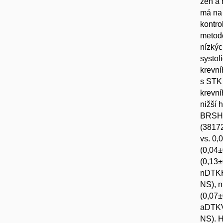
žen a 
má na 
kontro
metodo
nízkýc
systol
krevní
s STK 
krevní
nižší 
BRSHF
(38172
vs. 0,
(0,04±
(0,13±
nDTKHF
NS), 
(0,07±
aDTKVL
NS). H