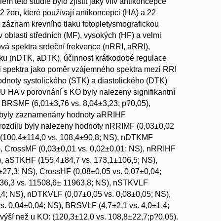
 této studie bylo zjistit jaký vliv antikoncepce
 žen, které používají antikoncepci (HA) a 22
ý záznam krevního tlaku fotopletysmografickou
 oblasti středních (MF), vysokých (HF) a velmi
vá spektra srdeční frekvence (nRRI, aRRI),
laku (nDTK, aDTK), účinnost krátkodobé regulace
i spektra jako poměr vzájemného spektra mezi RRI
dnoty systolického (STK) a diastolického (DTK)
U HA v porovnání s KO byly nalezeny signifikantní
 BRSMF (6,01±3,76 vs. 8,04±3,23; p?0,05),
ti byly zaznamenány hodnoty aRRIHF
 rozdílu byly nalezeny hodnoty nRRIMF (0,03±0,02
 (100,4±114,0 vs. 108,4±90,8; NS), nDTKMF
), CrossMF (0,03±0,01 vs. 0,02±0,01; NS), nRRIHF
), aSTKHF (155,4±84,7 vs. 173,1±106,5; NS),
27,3; NS), CrossHF (0,08±0,05 vs. 0,07±0,04;
36,3 vs. 11508,6± 11963,8; NS), nSTKVLF
,4; NS), nDTKVLF (0,07±0,05 vs. 0,08±0,05; NS),
. 0,04±0,04; NS), BRSVLF (4,7±2,1 vs. 4,0±1,4;
ýší než u KO: (120,3±12,0 vs. 108,8±22,7;p?0,05).