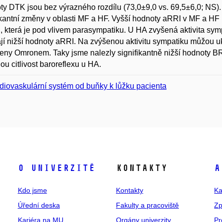
y DTK jsou bez výrazného rozdílu (73,0±9,0 vs. 69,5±6,0; NS).
ikantní změny v oblasti MF a HF. Vyšší hodnoty aRRI v MF a HF 
i, která je pod vlivem parasympatiku. U HA zvyšená aktivita sym
í nižší hodnoty aRRI. Na zvýšenou aktivitu sympatiku můžou u
ny Omronem. Taky jsme nalezly signifikantně nižší hodnoty B
ou citlivost baroreflexu u HA.
diovaskulární systém od buňky k lůžku pacienta
O univerzitě
Kontakty
A
Kdo jsme
Kontakty
Ka
Úřední deska
Fakulty a pracoviště
Zp
Kariéra na MU
Orgány univerzity
Pr