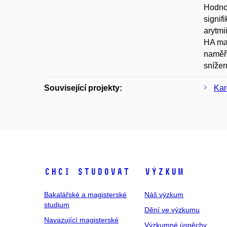
Hodnot
signif
arytmi
HA maj
naměře
snížen
Související projekty:
Kar
Chci studovat
Výzkum
Bakalářské a magisterské
Náš výzkum
studium
Dění ve výzkumu
Navazující magisterské
Výzkumné úspěchy