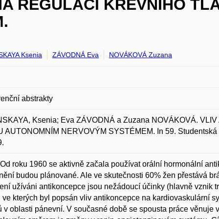
NA REGULACI KREVNÍHO T
.
SKAYA Ksenia
ZÁVODNÁ Eva
NOVÁKOVÁ Zuzana
enční abstrakty
NSKAYA, Ksenia; Eva ZÁVODNÁ a Zuzana NOVÁKOVÁ. VL
 AUTONOMNÍM NERVOVÝM SYSTÉMEM. In 59. Studentská věd
9.
Od roku 1960 se aktivně začala používat orální hormonální ant
nění budou plánované. Ale ve skutečnosti 60% žen přestává brát
ení užíváni antikoncepce jsou nežádoucí účinky (hlavně vznik tro
, ve kterých byl popsán vliv antikoncepce na kardiovaskulární sy
 v oblasti pánevní. V současné době se spousta práce věnuje v