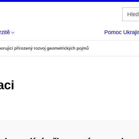
zitě
Pomoc Ukraji
porující přirozený rozvoj geometrických pojmů
aci