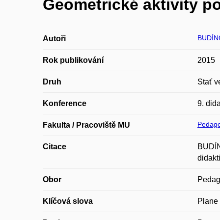
Geometrické aktivity p
BUDÍN
Autoři
Rok publikování
2015
Druh
Stať v
Konference
9. did
Pedago
Fakulta / Pracoviště MU
Citace
BUDÍNO
didakt
Obor
Pedago
Klíčová slova
Plane 