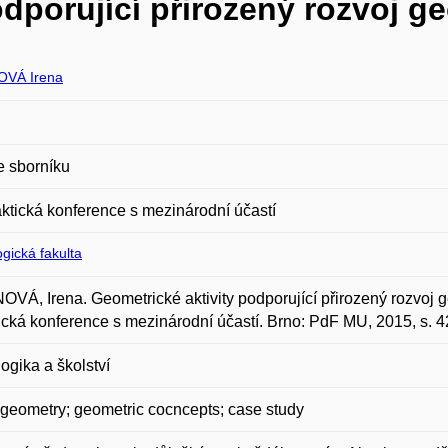
odporující přirozený rozvoj 
OVÁ Irena
e sborníku
aktická konference s mezinárodní účastí
gická fakulta
VÁ, Irena. Geometrické aktivity podporující přirozený rozvoj g
ická konference s mezinárodní účastí. Brno: PdF MU, 2015, s. 
gika a školství
geometry; geometric cocncepts; case study