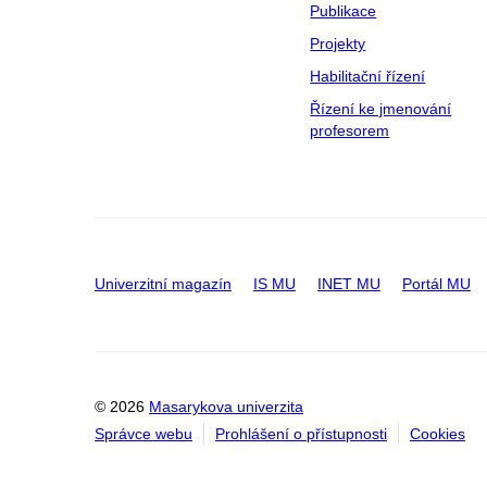
Publikace
Projekty
Habilitační řízení
Řízení ke jmenování
profesorem
Univerzitní magazín
IS MU
INET MU
Portál MU
© 2026
Masarykova univerzita
Správce webu
Prohlášení o přístupnosti
Cookies