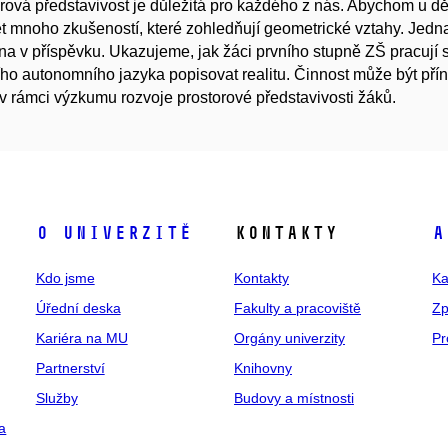
rová představivost je důležitá pro každého z nás. Abychom u dět
t mnoho zkušeností, které zohledňují geometrické vztahy. Jedna z
a v příspěvku. Ukazujeme, jak žáci prvního stupně ZŠ pracují 
ího autonomního jazyka popisovat realitu. Činnost může být př
 v rámci výzkumu rozvoje prostorové představivosti žáků.
O univerzitě
Kontakty
A
Kdo jsme
Kontakty
Ka
Úřední deska
Fakulty a pracoviště
Zp
Kariéra na MU
Orgány univerzity
Pr
Partnerství
Knihovny
Služby
Budovy a místnosti
a