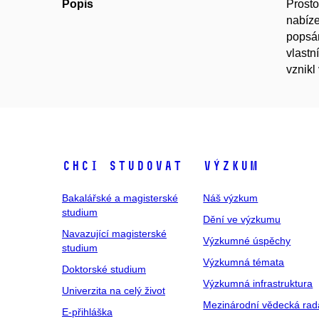
Popis
Prosto
nabíze
popsán
vlastn
vznikl
Chci studovat
Výzkum
Bakalářské a magisterské
Náš výzkum
studium
Dění ve výzkumu
Navazující magisterské
Výzkumné úspěchy
studium
Výzkumná témata
Doktorské studium
Výzkumná infrastruktura
Univerzita na celý život
Mezinárodní vědecká rad
E-přihláška