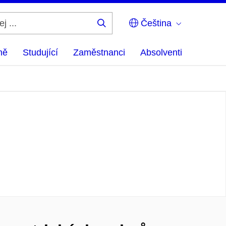
Čeština
Hledej
...
ně
Studující
Zaměstnanci
Absolventi