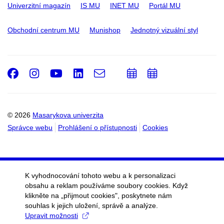
Univerzitní magazín
IS MU
INET MU
Portál MU
Obchodní centrum MU
Munishop
Jednotný vizuální styl
Facebook
Instagram
Youtube
LinkedIn
e-
Přidat
Přidat
Email
mail
do
do
kalendáře
kalendáře
© 2026
Masarykova univerzita
Správce webu
Prohlášení o přístupnosti
Cookies
K vyhodnocování tohoto webu a k personalizaci
obsahu a reklam používáme soubory cookies. Když
klikněte na „přijmout cookies", poskytnete nám
souhlas k jejich uložení, správě a analýze.
Upravit možnosti