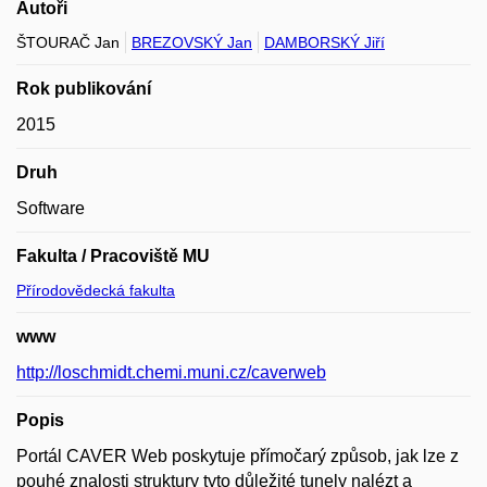
Autoři
ŠTOURAČ Jan
BREZOVSKÝ Jan
DAMBORSKÝ Jiří
Rok publikování
2015
Druh
Software
Fakulta / Pracoviště MU
Přírodovědecká fakulta
www
http://loschmidt.chemi.muni.cz/caverweb
Popis
Portál CAVER Web poskytuje přímočarý způsob, jak lze z
pouhé znalosti struktury tyto důležité tunely nalézt a