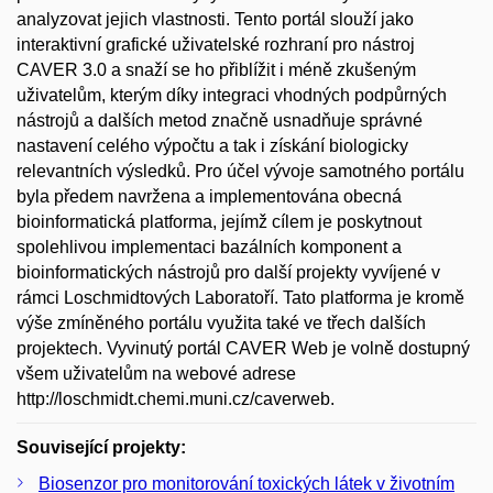
analyzovat jejich vlastnosti. Tento portál slouží jako
interaktivní grafické uživatelské rozhraní pro nástroj
CAVER 3.0 a snaží se ho přiblížit i méně zkušeným
uživatelům, kterým díky integraci vhodných podpůrných
nástrojů a dalších metod značně usnadňuje správné
nastavení celého výpočtu a tak i získání biologicky
relevantních výsledků. Pro účel vývoje samotného portálu
byla předem navržena a implementována obecná
bioinformatická platforma, jejímž cílem je poskytnout
spolehlivou implementaci bazálních komponent a
bioinformatických nástrojů pro další projekty vyvíjené v
rámci Loschmidtových Laboratoří. Tato platforma je kromě
výše zmíněného portálu využita také ve třech dalších
projektech. Vyvinutý portál CAVER Web je volně dostupný
všem uživatelům na webové adrese
http://loschmidt.chemi.muni.cz/caverweb.
Související projekty:
Biosenzor pro monitorování toxických látek v životním