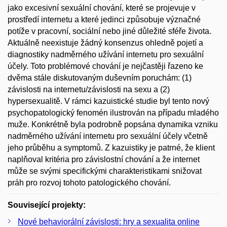
jako excesivní sexuální chování, které se projevuje v
prostředí internetu a které jedinci způsobuje význačné
potíže v pracovní, sociální nebo jiné důležité sféře života.
Aktuálně neexistuje žádný konsenzus ohledně pojetí a
diagnostiky nadměrného užívání internetu pro sexuální
účely. Toto problémové chování je nejčastěji řazeno ke
dvěma stále diskutovaným duševním poruchám: (1)
závislosti na internetu/závislosti na sexu a (2)
hypersexualitě. V rámci kazuistické studie byl tento nový
psychopatologický fenomén ilustrován na případu mladého
muže. Konkrétně byla podrobně popsána dynamika vzniku
nadměrného užívání internetu pro sexuální účely včetně
jeho průběhu a symptomů. Z kazuistiky je patrné, že klient
naplňoval kritéria pro závislostní chování a že internet
může se svými specifickými charakteristikami snižovat
práh pro rozvoj tohoto patologického chování.
Související projekty:
Nové behaviorální závislosti: hry a sexualita online