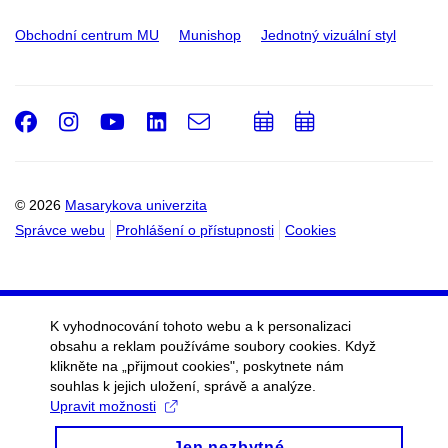
Obchodní centrum MU
Munishop
Jednotný vizuální styl
Facebook
Instagram
Youtube
LinkedIn
e-
Přidat
Přidat
Email
mail
do
do
kalendáře
kalendáře
© 2026
Masarykova univerzita
Správce webu
Prohlášení o přístupnosti
Cookies
K vyhodnocování tohoto webu a k personalizaci
obsahu a reklam používáme soubory cookies. Když
klikněte na „přijmout cookies", poskytnete nám
souhlas k jejich uložení, správě a analýze.
Upravit možnosti
Jen nezbytné