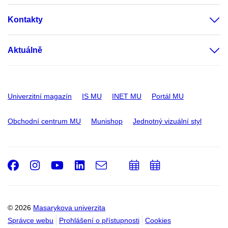
Kontakty
Aktuálně
Univerzitní magazín
IS MU
INET MU
Portál MU
Obchodní centrum MU
Munishop
Jednotný vizuální styl
Facebook
Instagram
Youtube
LinkedIn
e-
Přidat
Přidat
Email
mail
do
do
kalendáře
kalendáře
© 2026
Masarykova univerzita
Správce webu
Prohlášení o přístupnosti
Cookies