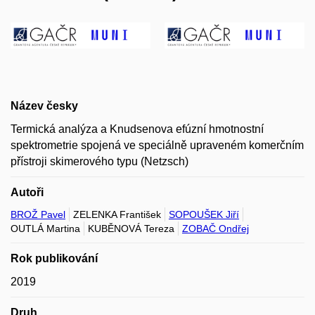
Název česky
Termická analýza a Knudsenova efúzní hmotnostní
spektrometrie spojená ve speciálně upraveném komerčním
přístroji skimerového typu (Netzsch)
Autoři
BROŽ Pavel
ZELENKA František
SOPOUŠEK Jiří
OUTLÁ Martina
KUBĚNOVÁ Tereza
ZOBAČ Ondřej
Rok publikování
2019
Druh