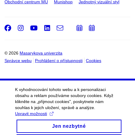
Obchodní centrum MU
Munishop
Jednotný vizuální styl
Facebook
Instagram
Youtube
LinkedIn
e-
Přidat
Přidat
Email
mail
do
do
kalendáře
kalendáře
© 2026
Masarykova univerzita
Správce webu
Prohlášení o přístupnosti
Cookies
K vyhodnocování tohoto webu a k personalizaci
obsahu a reklam používáme soubory cookies. Když
klikněte na „přijmout cookies", poskytnete nám
souhlas k jejich uložení, správě a analýze.
Upravit možnosti
Jen nezbytné