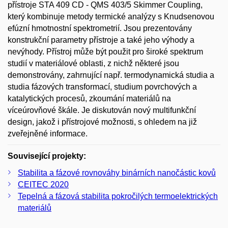
přístroje STA 409 CD - QMS 403/5 Skimmer Coupling,
který kombinuje metody termické analýzy s Knudsenovou
efúzní hmotnostní spektrometrií. Jsou prezentovány
konstrukční parametry přístroje a také jeho výhody a
nevýhody. Přístroj může být použit pro široké spektrum
studií v materiálové oblasti, z nichž některé jsou
demonstrovány, zahrnující např. termodynamická studia a
studia fázových transformací, studium povrchových a
katalytických procesů, zkoumání materiálů na
víceúrovňové škále. Je diskutován nový multifunkční
design, jakož i přístrojové možnosti, s ohledem na již
zveřejněné informace.
Související projekty:
Stabilita a fázové rovnováhy binárních nanočástic kovů
CEITEC 2020
Tepelná a fázová stabilita pokročilých termoelektrických
materiálů