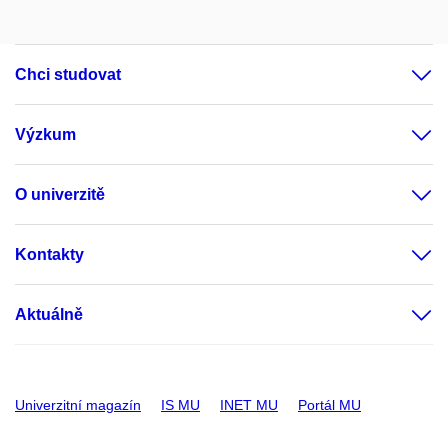
Chci studovat
Výzkum
O univerzitě
Kontakty
Aktuálně
Univerzitní magazín
IS MU
INET MU
Portál MU