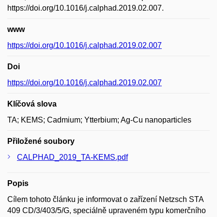
https://doi.org/10.1016/j.calphad.2019.02.007.
www
https://doi.org/10.1016/j.calphad.2019.02.007
Doi
https://doi.org/10.1016/j.calphad.2019.02.007
Klíčová slova
TA; KEMS; Cadmium; Ytterbium; Ag-Cu nanoparticles
Přiložené soubory
CALPHAD_2019_TA-KEMS.pdf
Popis
Cílem tohoto článku je informovat o zařízení Netzsch STA
409 CD/3/403/5/G, speciálně upraveném typu komerčního