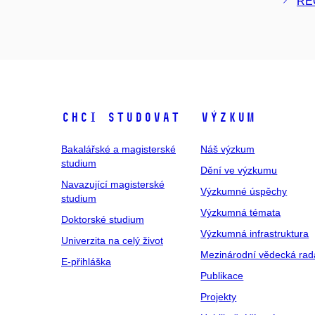
RE
Chci studovat
Výzkum
Bakalářské a magisterské
Náš výzkum
studium
Dění ve výzkumu
Navazující magisterské
Výzkumné úspěchy
studium
Výzkumná témata
Doktorské studium
Výzkumná infrastruktura
Univerzita na celý život
Mezinárodní vědecká rad
E-přihláška
Publikace
Projekty