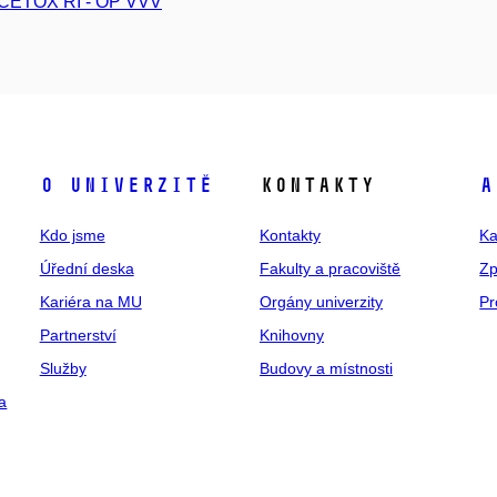
CETOX RI - OP VVV
O univerzitě
Kontakty
A
Kdo jsme
Kontakty
Ka
Úřední deska
Fakulty a pracoviště
Zp
Kariéra na MU
Orgány univerzity
Pr
Partnerství
Knihovny
Služby
Budovy a místnosti
a