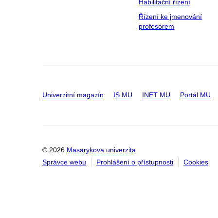
Habilitační řízení
Řízení ke jmenování
profesorem
Univerzitní magazín
IS MU
INET MU
Portál MU
© 2026
Masarykova univerzita
Správce webu
Prohlášení o přístupnosti
Cookies