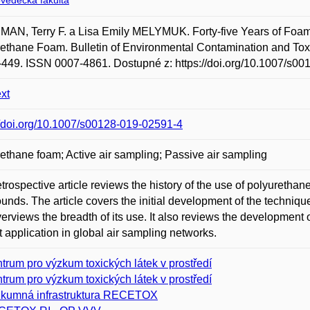
ovědecká fakulta
AN, Terry F. a Lisa Emily MELYMUK. Forty-five Years of Foam:
ethane Foam. Bulletin of Environmental Contamination and Toxi
-449. ISSN 0007-4861. Dostupné z: https://doi.org/10.1007/s0
ext
//doi.org/10.1007/s00128-019-02591-4
ethane foam; Active air sampling; Passive air sampling
etrospective article reviews the history of the use of polyurethan
nds. The article covers the initial development of the technique,
erviews the breadth of its use. It also reviews the development 
t application in global air sampling networks.
trum pro výzkum toxických látek v prostředí
trum pro výzkum toxických látek v prostředí
kumná infrastruktura RECETOX