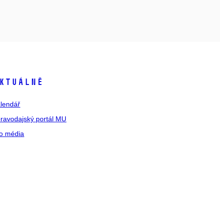
ktuálně
lendář
ravodajský portál MU
o média