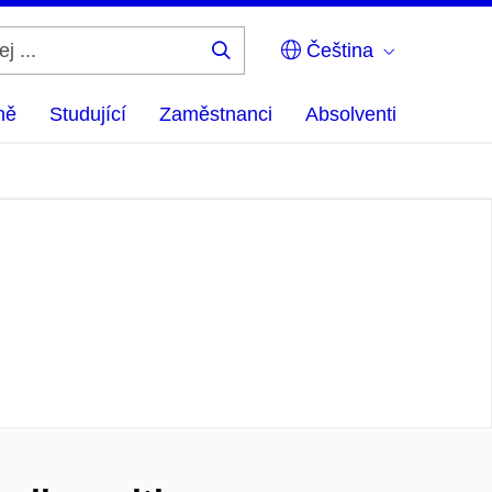
Čeština
Hledej
...
ně
Studující
Zaměstnanci
Absolventi