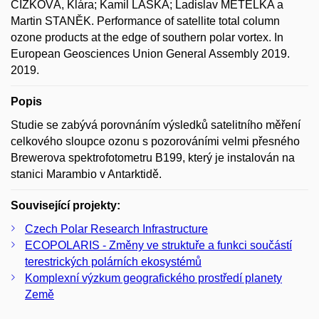
ČÍŽKOVÁ, Klára; Kamil LÁSKA; Ladislav METELKA a
Martin STANĚK. Performance of satellite total column
ozone products at the edge of southern polar vortex. In
European Geosciences Union General Assembly 2019.
2019.
Popis
Studie se zabývá porovnáním výsledků satelitního měření
celkového sloupce ozonu s pozorováními velmi přesného
Brewerova spektrofotometru B199, který je instalován na
stanici Marambio v Antarktidě.
Související projekty:
Czech Polar Research Infrastructure
ECOPOLARIS - Změny ve struktuře a funkci součástí
terestrických polárních ekosystémů
Komplexní výzkum geografického prostředí planety
Země