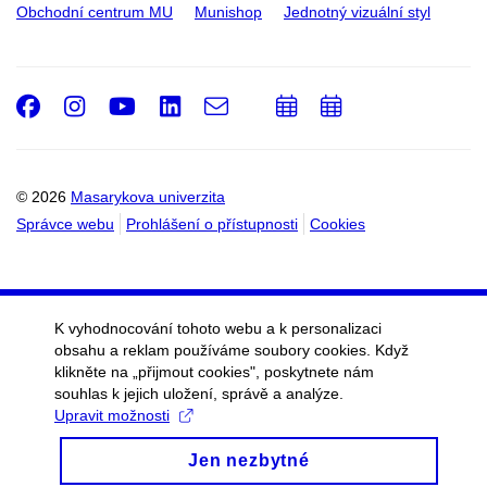
Obchodní centrum MU
Munishop
Jednotný vizuální styl
Facebook
Instagram
Youtube
LinkedIn
e-
Přidat
Přidat
Email
mail
do
do
kalendáře
kalendáře
© 2026
Masarykova univerzita
Správce webu
Prohlášení o přístupnosti
Cookies
K vyhodnocování tohoto webu a k personalizaci
obsahu a reklam používáme soubory cookies. Když
klikněte na „přijmout cookies", poskytnete nám
souhlas k jejich uložení, správě a analýze.
Upravit možnosti
Jen nezbytné