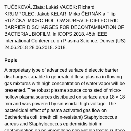
TUČEKOVÁ, Zlata; Lukáš VACEK; Richard
KRUMPOLEC; Jakub KELAR; Mirko ČERNÁK a Filip
RŮŽIČKA. MICRO-HOLLOW SURFACE DIELECTRIC
BARRIER DISCHARGES FOR DECONTAMINATION OF
BACTERIAL BIOFILM. In ICOPS 2018, 45th IEEE
International Conference on Plasma Science. Denver (US),
24.06.2018-28.06.2018. 2018.
Popis
A proprietary type of advanced surface dielectric barrier
discharges capable to generate diffuse plasma in flowing
gas mixtures with high concentration of water vapor will be
presented. The robust plasma source consisted of micro-
hollow plasma sources distributed on surface area 18 × 18
mm and was powered by sinusoidal high-voltage. The
bactericidal effect of plasma activated gas flow on
Escherichia coli, (methicillin-resistant) Staphylococcus
aureus and Staphylococcus epidermidis biofilm
contamination on polypropylene non-woven textile surface