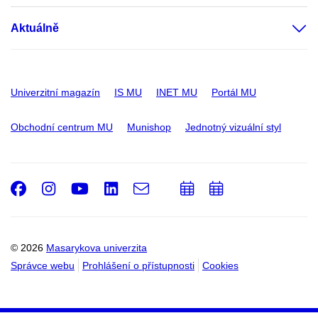
Aktuálně
Univerzitní magazín
IS MU
INET MU
Portál MU
Obchodní centrum MU
Munishop
Jednotný vizuální styl
Facebook
Instagram
Youtube
LinkedIn
e-
Přidat
Přidat
Email
mail
do
do
kalendáře
kalendáře
© 2026
Masarykova univerzita
Správce webu
Prohlášení o přístupnosti
Cookies