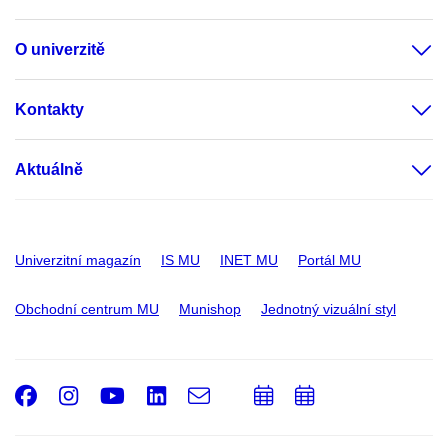
O univerzitě
Kontakty
Aktuálně
Univerzitní magazín
IS MU
INET MU
Portál MU
Obchodní centrum MU
Munishop
Jednotný vizuální styl
Facebook
Instagram
Youtube
LinkedIn
e-
Přidat
Přidat
Email
mail
do
do
kalendáře
kalendáře