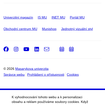
Univerzitní magazín
IS MU
INET MU
Portál MU
Obchodní centrum MU
Munishop
Jednotný vizuální styl
Facebook
Instagram
Youtube
LinkedIn
e-
Přidat
Přidat
Email
mail
do
do
kalendáře
kalendáře
© 2026
Masarykova univerzita
Správce webu
Prohlášení o přístupnosti
Cookies
K vyhodnocování tohoto webu a k personalizaci
obsahu a reklam používáme soubory cookies. Když