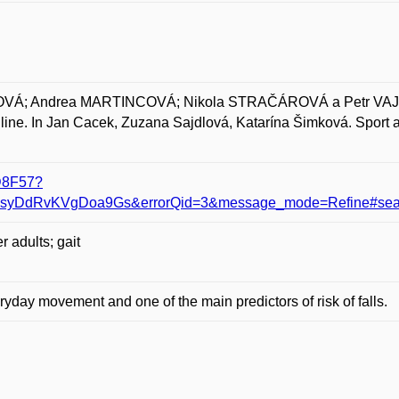
OVÁ; Andrea MARTINCOVÁ; Nikola STRAČÁROVÁ a Petr VAJD
 Online. In Jan Cacek, Zuzana Sajdlová, Katarína Šimková. Sport 
D8F57?
yDdRvKVgDoa9Gs&errorQid=3&message_mode=Refine#sear
r adults; gait
eryday movement and one of the main predictors of risk of falls.