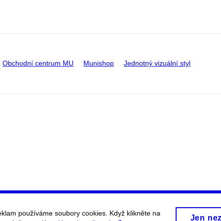
Obchodní centrum MU
Munishop
Jednotný vizuální styl
eklam používáme soubory cookies. Když klikněte na
Jen ne