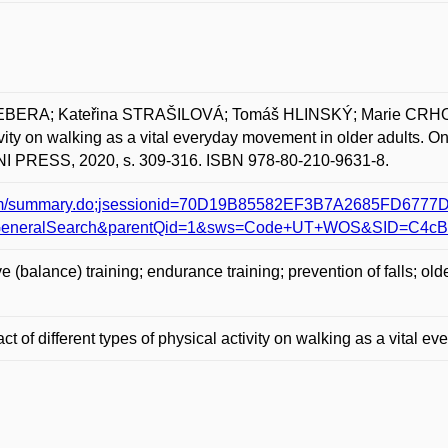
EBERA; Kateřina STRAŠILOVÁ; Tomáš HLINSKÝ; Marie CRH
ctivity on walking as a vital everyday movement in older adults.
UNI PRESS, 2020, s. 309-316. ISBN 978-80-210-9631-8.
com/summary.do;jsessionid=70D19B85582EF3B7A2685FD6777
eneralSearch&parentQid=1&sws=Code+UT+WOS&SID=C4cBs
e (balance) training; endurance training; prevention of falls; olde
t of different types of physical activity on walking as a vital ev