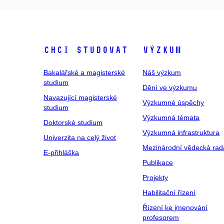
Chci studovat
Výzkum
Bakalářské a magisterské
Náš výzkum
studium
Dění ve výzkumu
Navazující magisterské
Výzkumné úspěchy
studium
Výzkumná témata
Doktorské studium
Výzkumná infrastruktura
Univerzita na celý život
Mezinárodní vědecká rad
E-přihláška
Publikace
Projekty
Habilitační řízení
Řízení ke jmenování
profesorem