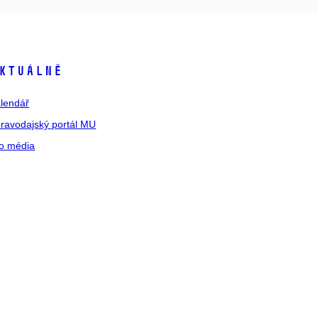
ktuálně
lendář
ravodajský portál MU
o média