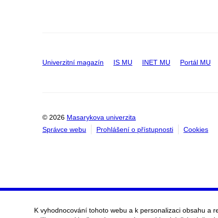
Univerzitní magazín
IS MU
INET MU
Portál MU
© 2026
Masarykova univerzita
Správce webu
Prohlášení o přístupnosti
Cookies
K vyhodnocování tohoto webu a k personalizaci obsahu a r