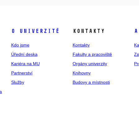
O univerzitě
Kontakty
A
Kdo jsme
Kontakty
Ka
Úřední deska
Fakulty a pracoviště
Zp
Kariéra na MU
Orgány univerzity
Pr
Partnerství
Knihovny
Služby
Budovy a místnosti
a