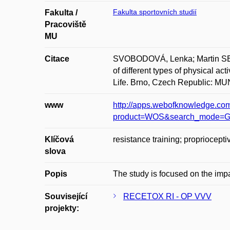
Fakulta sportovních studií
Fakulta /
Pracoviště
MU
Citace
SVOBODOVÁ, Lenka; Martin S
of different types of physical a
Life. Brno, Czech Republic: M
www
http://apps.webofknowledge.
product=WOS&search_mode=G
Klíčová
resistance training; proprioceptiv
slova
Popis
The study is focused on the impac
Související
RECETOX RI - OP VVV
projekty: