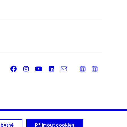
Facebook
Instagram
Youtube
LinkedIn
e-
Přidat
Přidat
Email
mail
do
do
kalendáře
kalendá
zbytné
Přijmout cookies