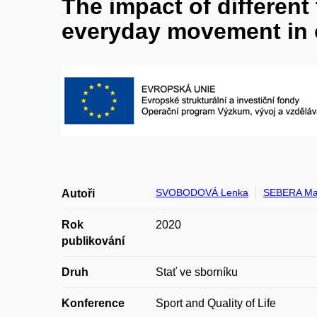
The impact of different 
everyday movement in o
SVOBODOVÁ Lenka
SEBERA Mar
Autoři
Rok
2020
publikování
Druh
Stať ve sborníku
Konference
Sport and Quality of Life