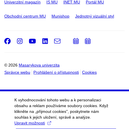
Univerzitní magazín
IS MU
INET MU
Portál MU
Obchodní centrum MU
Munishop
Jednotný vizuální styl
Facebook
Instagram
Youtube
LinkedIn
e-
Přidat
Přidat
Email
mail
do
do
kalendáře
kalendáře
© 2026
Masarykova univerzita
Správce webu
Prohlášení o přístupnosti
Cookies
K vyhodnocování tohoto webu a k personalizaci
obsahu a reklam používáme soubory cookies. Když
klikněte na „přijmout cookies", poskytnete nám
souhlas k jejich uložení, správě a analýze.
Upravit možnosti