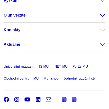
Výzkum
O univerzitě
Kontakty
Aktuálně
Univerzitní magazín
IS MU
INET MU
Portál MU
Obchodní centrum MU
Munishop
Jednotný vizuální styl
Facebook
Instagram
Youtube
LinkedIn
e-
Přidat
Přidat
Email
mail
do
do