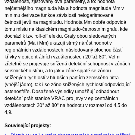
vzdálenosti, zjišťovány dva parametry, a to: hodnota
nejčetnějšího magnituda Ma a hodnota magnituda Mm v
minimu derivace funkce závislosti nelogaritmované
četnosti jevů na magnitudu. Hodnota Mm dobře odpovídá
tomu místu na klasickém magnitudo-četnostním grafu, kde
dochází k tzv. roll-off efektu. Grafy obou sledovaných
parametrů (Ma i Mm) ukazují strmý nárůst hodnot v
regionálních vzdálenostech, následovaný plochou částí
křivky v epicentrálních vzdálenostech 20°až 80°. Velmi
zřetelně se projevuje snížená detekční schopnost v zónách
seismického stínu, a to jak v zóně spjaté se zónou
snížených rychlostí v hlubších partiích zemského nitra
(vnější jádro), tak i se zóno snížených rychlostí odpovídající
astenosféře. Dosažené výsledky umožňují odhadnout
detekční práh stanice VRAC pro jevy v epicentrálních
vzdálenostech 20° až 80° na hodnotu v rozmezí od 4,5 do
4,9.
Související projekty: