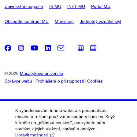
Univerzitní magazín
IS MU
INET MU
Portál MU
Obchodní centrum MU
Munishop
Jednotný vizuální styl
Facebook
Instagram
Youtube
LinkedIn
e-
Přidat
Přidat
Email
mail
do
do
kalendáře
kalendáře
© 2026
Masarykova univerzita
Správce webu
Prohlášení o přístupnosti
Cookies
K vyhodnocování tohoto webu a k personalizaci
obsahu a reklam používáme soubory cookies. Když
klikněte na „přijmout cookies", poskytnete nám
souhlas k jejich uložení, správě a analýze.
Upravit možnosti