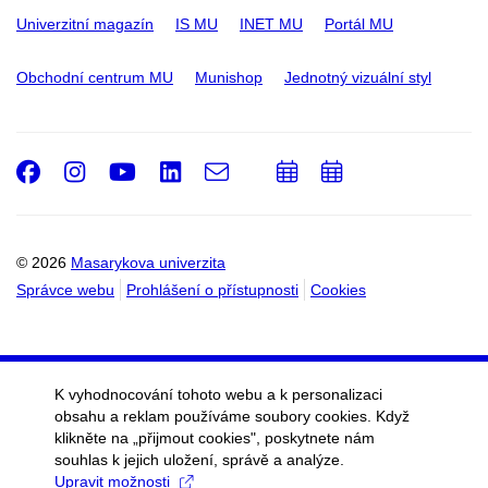
Univerzitní magazín
IS MU
INET MU
Portál MU
Obchodní centrum MU
Munishop
Jednotný vizuální styl
Facebook
Instagram
Youtube
LinkedIn
e-
Přidat
Přidat
Email
mail
do
do
kalendáře
kalendáře
© 2026
Masarykova univerzita
Správce webu
Prohlášení o přístupnosti
Cookies
K vyhodnocování tohoto webu a k personalizaci
obsahu a reklam používáme soubory cookies. Když
klikněte na „přijmout cookies", poskytnete nám
souhlas k jejich uložení, správě a analýze.
Upravit možnosti