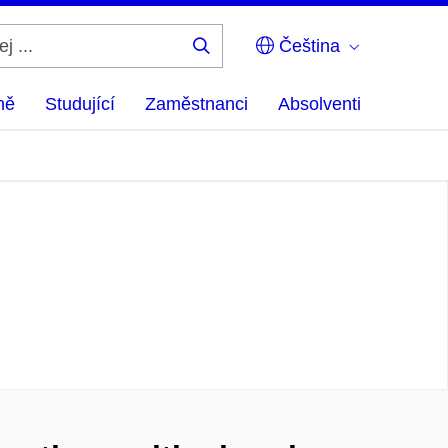
Čeština
Hledej
...
ně
Studující
Zaměstnanci
Absolventi