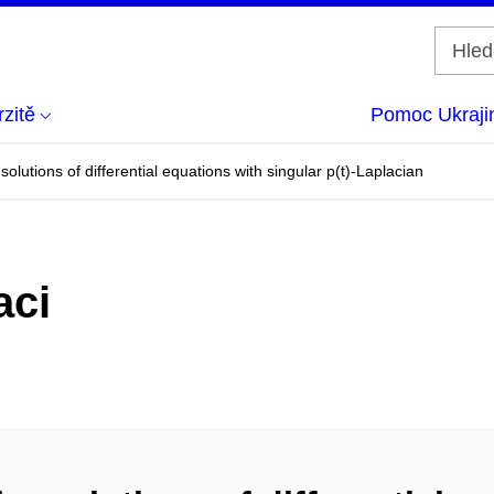
zitě
Pomoc Ukraji
solutions of differential equations with singular p(t)-Laplacian
aci