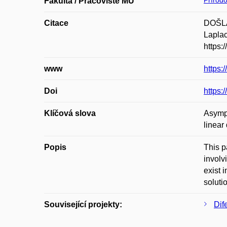
Přírod
Fakulta / Pracoviště MU
Citace
DOŠLÁ,
Laplac
https:
www
https:
Doi
https:
Klíčová slova
Asympt
linear
Popis
This pa
involv
exist 
soluti
Související projekty:
Dif