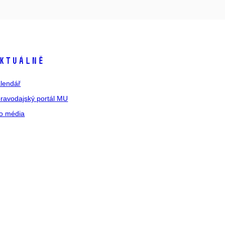
ktuálně
lendář
ravodajský portál MU
o média