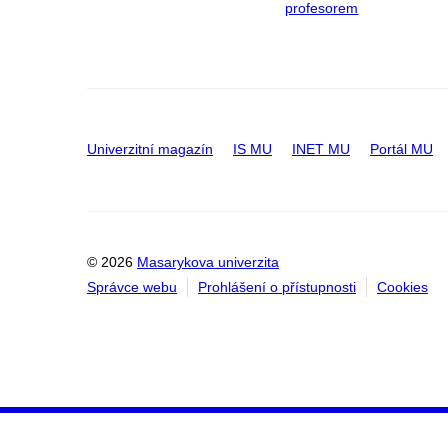
profesorem
Univerzitní magazín
IS MU
INET MU
Portál MU
© 2026
Masarykova univerzita
Správce webu
Prohlášení o přístupnosti
Cookies