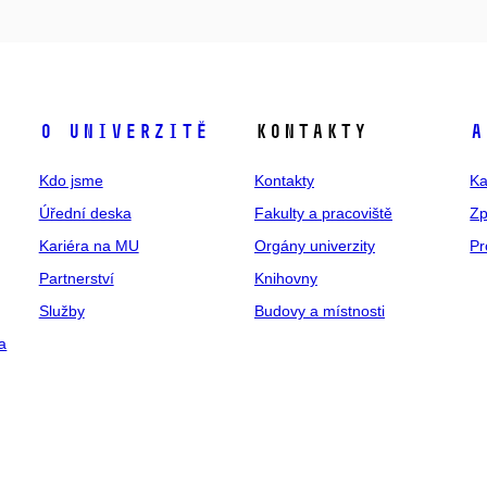
O univerzitě
Kontakty
A
Kdo jsme
Kontakty
Ka
Úřední deska
Fakulty a pracoviště
Zp
Kariéra na MU
Orgány univerzity
Pr
Partnerství
Knihovny
Služby
Budovy a místnosti
a