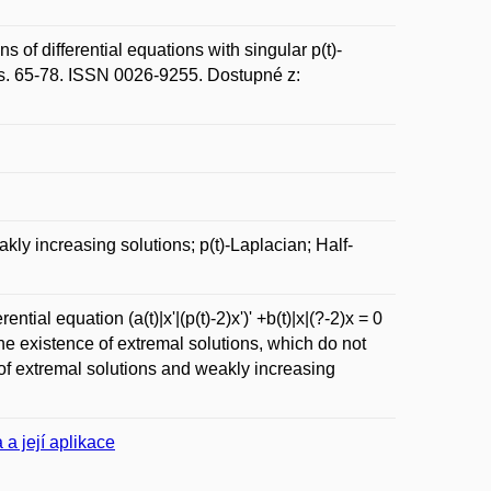
f differential equations with singular p(t)-
, s. 65-78. ISSN 0026-9255. Dostupné z:
kly increasing solutions; p(t)-Laplacian; Half-
tial equation (a(t)|x'|(p(t)-2)x')' +b(t)|x|(?-2)x = 0
 the existence of extremal solutions, which do not
 of extremal solutions and weakly increasing
 a její aplikace