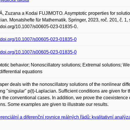
ovědecká fakulta
 Zuzana a Kodai FUJIMOTO. Asymptotic properties for solutions o
ian. Monatshefte für Mathematik. Springer, 2023, roč. 201, č. 1
//doi.org/10.1007/s00605-023-01835-0.
//doi.org/10.1007/s00605-023-01835-0
//doi.org/10.1007/s00605-023-01835-0
otic behavior; Nonoscillatory solutions; Extremal solutions; Wea
 differential equations
per deals with the nonoscillatory solutions of the nonlinear differen
ing "singular" p(t)-Laplacian. Sufficient conditions are given for
in the conventional cases. In addition, we prove the coexistence
ons. Some examples are given to illustrate our results.
erenciální a diferenční rovnice reálných řádů: kvalitativní analýza