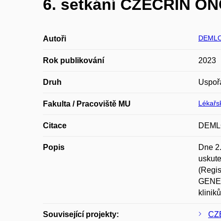
6. setkání CZECRIN O
DEMLO
Autoři
Rok publikování
2023
Druh
Uspoř
Lékařsk
Fakulta / Pracoviště MU
Citace
DEMLO
Popis
Dne 2.
uskut
(Regis
GENES
klinik
Související projekty:
CZE