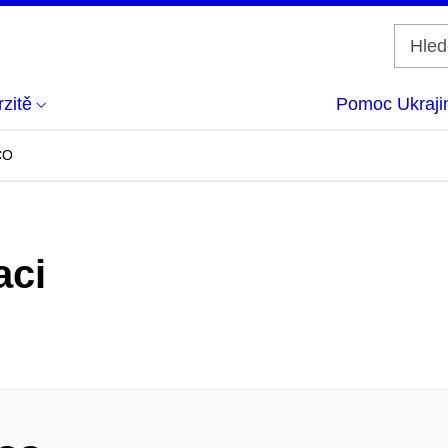
zitě
Pomoc Ukraji
CO
aci