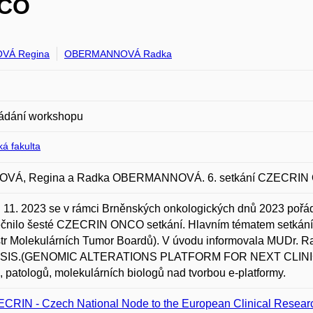
NCO
VÁ Regina
OBERMANNOVÁ Radka
ádání workshopu
á fakulta
VÁ, Regina a Radka OBERMANNOVÁ. 6. setkání CZECRIN 
 11. 2023 se v rámci Brněnských onkologických dnů 2023 pořá
ečnilo šesté CZECRIN ONCO setkání. Hlavním tématem setkán
tr Molekulárních Tumor Boardů). V úvodu informovala MUDr. 
IS.(GENOMIC ALTERATIONS PLATFORM FOR NEXT CLINICAL 
ů, patologů, molekulárních biologů nad tvorbou e-platformy.
CRIN - Czech National Node to the European Clinical Research