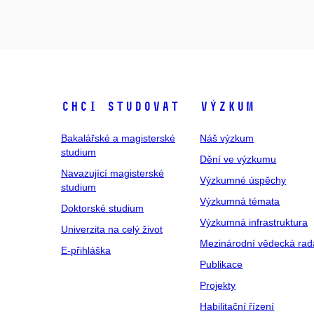
Chci studovat
Výzkum
Bakalářské a magisterské
Náš výzkum
studium
Dění ve výzkumu
Navazující magisterské
Výzkumné úspěchy
studium
Výzkumná témata
Doktorské studium
Výzkumná infrastruktura
Univerzita na celý život
Mezinárodní vědecká rad
E-přihláška
Publikace
Projekty
Habilitační řízení