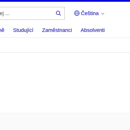
Čeština
Hledej
...
ně
Studující
Zaměstnanci
Absolventi