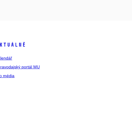
ktuálně
lendář
ravodajský portál MU
o média