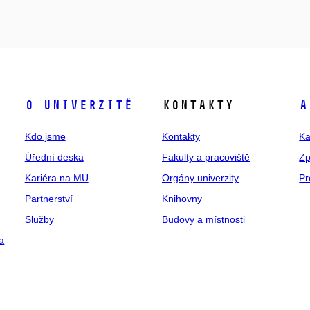
O univerzitě
Kontakty
A
Kdo jsme
Kontakty
Ka
Úřední deska
Fakulty a pracoviště
Zp
Kariéra na MU
Orgány univerzity
Pr
Partnerství
Knihovny
Služby
Budovy a místnosti
a