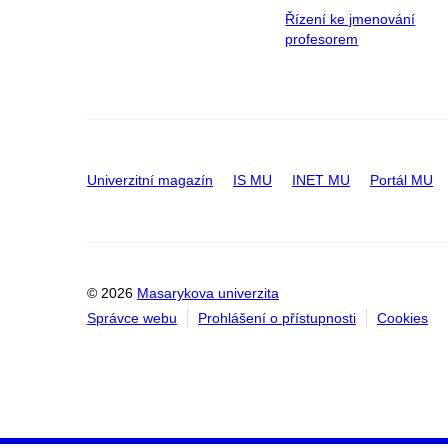
Řízení ke jmenování
profesorem
Univerzitní magazín
IS MU
INET MU
Portál MU
© 2026
Masarykova univerzita
Správce webu
Prohlášení o přístupnosti
Cookies