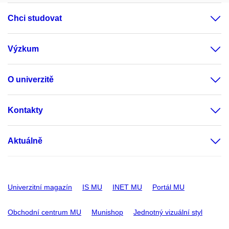
Chci studovat
Výzkum
O univerzitě
Kontakty
Aktuálně
Univerzitní magazín
IS MU
INET MU
Portál MU
Obchodní centrum MU
Munishop
Jednotný vizuální styl