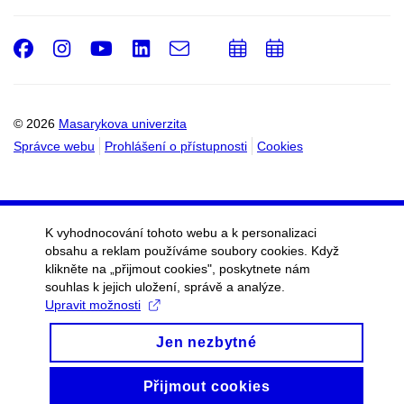
Facebook
Instagram
Youtube
LinkedIn
e-
Přidat
Přidat
Email
mail
do
do
kalendáře
kalendáře
© 2026
Masarykova univerzita
Správce webu
Prohlášení o přístupnosti
Cookies
K vyhodnocování tohoto webu a k personalizaci
obsahu a reklam používáme soubory cookies. Když
klikněte na „přijmout cookies", poskytnete nám
souhlas k jejich uložení, správě a analýze.
Upravit možnosti
Jen nezbytné
Přijmout cookies