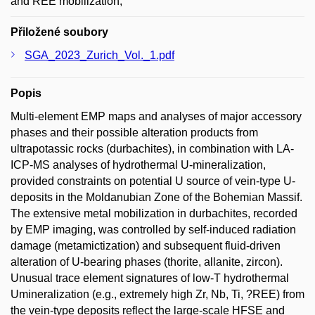
and REE mobilization;
Přiložené soubory
SGA_2023_Zurich_Vol._1.pdf
Popis
Multi-element EMP maps and analyses of major accessory
phases and their possible alteration products from
ultrapotassic rocks (durbachites), in combination with LA-
ICP-MS analyses of hydrothermal U-mineralization,
provided constraints on potential U source of vein-type U-
deposits in the Moldanubian Zone of the Bohemian Massif.
The extensive metal mobilization in durbachites, recorded
by EMP imaging, was controlled by self-induced radiation
damage (metamictization) and subsequent fluid-driven
alteration of U-bearing phases (thorite, allanite, zircon).
Unusual trace element signatures of low-T hydrothermal
Umineralization (e.g., extremely high Zr, Nb, Ti, ?REE) from
the vein-type deposits reflect the large-scale HFSE and