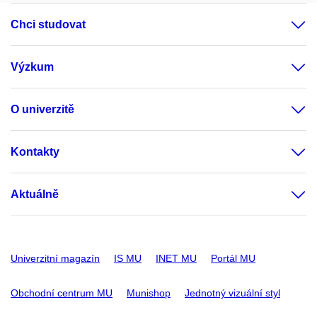
Chci studovat
Výzkum
O univerzitě
Kontakty
Aktuálně
Univerzitní magazín
IS MU
INET MU
Portál MU
Obchodní centrum MU
Munishop
Jednotný vizuální styl