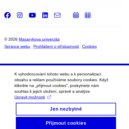
Facebook
Instagram
Youtube
LinkedIn
e-
Přidat
Přidat
Email
mail
do
do
kalendáře
kalendáře
© 2026
Masarykova univerzita
Správce webu
Prohlášení o přístupnosti
Cookies
K vyhodnocování tohoto webu a k personalizaci
obsahu a reklam používáme soubory cookies. Když
klikněte na „přijmout cookies", poskytnete nám
souhlas k jejich uložení, správě a analýze.
Upravit možnosti
Jen nezbytné
Přijmout cookies