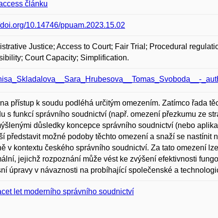
access článku
//doi.org/10.14746/ppuam.2023.15.02
strative Justice; Access to Court; Fair Trial; Procedural regulat
ibility; Court Capacity; Simplification.
isa_Skladalova__Sara_Hrubesova__Tomas_Svoboda__-_auth
na přístup k soudu podléhá určitým omezením. Zatímco řada t
u s funkcí správního soudnictví (např. omezení přezkumu ze str
šlenými důsledky koncepce správního soudnictví (nebo aplikace
í představit možné podoby těchto omezení a snaží se nastínit ně
ě v kontextu českého správního soudnictví. Za tato omezení l
ální, jejichž rozpoznání může vést ke zvýšení efektivnosti fun
ní úpravy v návaznosti na probíhající společenské a technolog
cet let moderního správního soudnictví