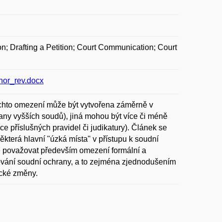
ion; Drafting a Petition; Court Communication; Court
or_rev.docx
ěchto omezení může být vytvořena záměrně v
any vyšších soudů), jiná mohou být více či méně
 příslušných pravidel či judikatury). Článek se
která hlavní "úzká místa" v přístupu k soudní
ze považovat především omezení formální a
gování soudní ochrany, a to zejména zjednodušením
ické změny.