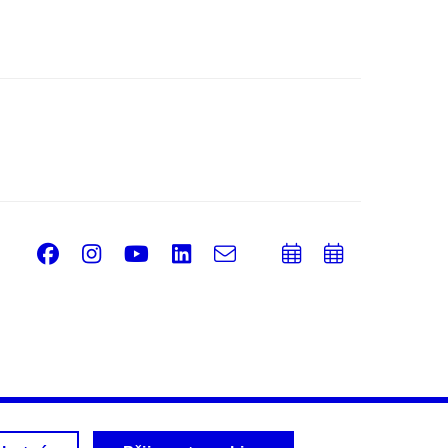
Facebook
Instagram
Youtube
LinkedIn
e-
Přidat
Přidat
Email
mail
do
do
kalendáře
kalendá