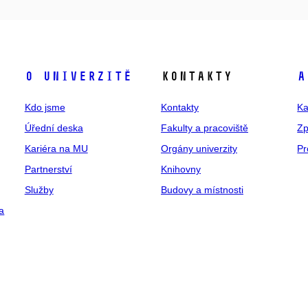
O univerzitě
Kontakty
A
Kdo jsme
Kontakty
Ka
Úřední deska
Fakulty a pracoviště
Zp
Kariéra na MU
Orgány univerzity
Pr
Partnerství
Knihovny
Služby
Budovy a místnosti
a