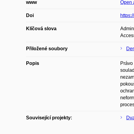
www
Open 
Doi
https:
Klíčová slova
Admini
Access
Přiložené soubory
Den
Popis
Právo 
soulad
nezamý
pokouš
ochran
neform
proces
Související projekty:
Dva