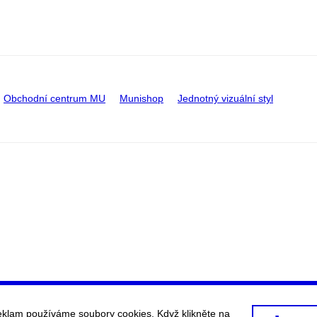
Obchodní centrum MU
Munishop
Jednotný vizuální styl
eklam používáme soubory cookies. Když klikněte na