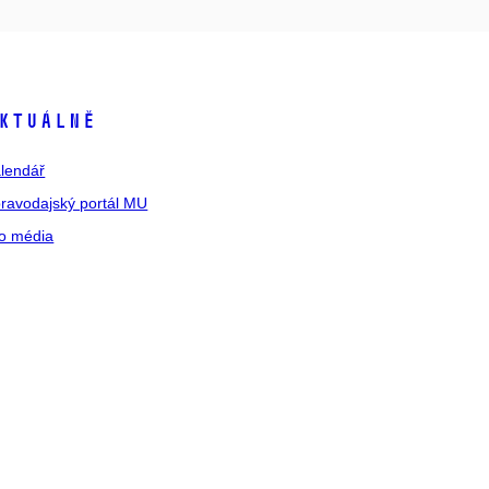
ktuálně
lendář
ravodajský portál MU
o média