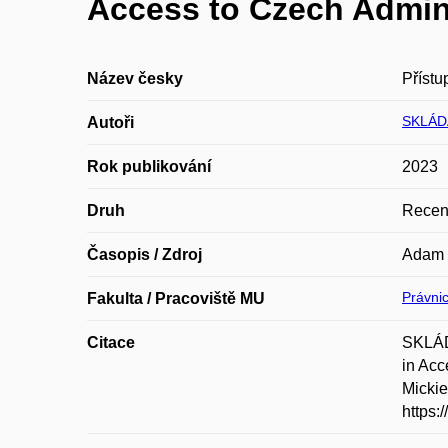
Access to Czech Admini
Název česky
Přístu
SKLÁD
Autoři
Rok publikování
2023
Druh
Recen
Časopis / Zdroj
Adam 
Právnic
Fakulta / Pracoviště MU
Citace
SKLÁD
in Acc
Mickie
https: