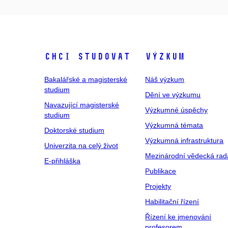
Chci studovat
Výzkum
Bakalářské a magisterské
Náš výzkum
studium
Dění ve výzkumu
Navazující magisterské
Výzkumné úspěchy
studium
Výzkumná témata
Doktorské studium
Výzkumná infrastruktura
Univerzita na celý život
Mezinárodní vědecká rad
E-přihláška
Publikace
Projekty
Habilitační řízení
Řízení ke jmenování
profesorem