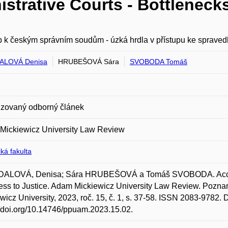
strative Courts - Bottlenecks
p k českým správním soudům - úzká hrdla v přístupu ke spravedl
ALOVÁ Denisa
HRUBEŠOVÁ Sára
SVOBODA Tomáš
zovaný odborný článek
Mickiewicz University Law Review
ká fakulta
ALOVÁ, Denisa; Sára HRUBEŠOVÁ a Tomáš SVOBODA. Access t
ess to Justice. Adam Mickiewicz University Law Review. Pozna
wicz University, 2023, roč. 15, č. 1, s. 37-58. ISSN 2083-9782. 
//doi.org/10.14746/ppuam.2023.15.02.