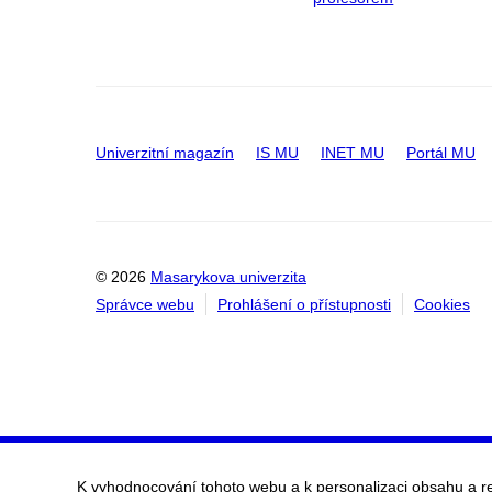
Univerzitní magazín
IS MU
INET MU
Portál MU
© 2026
Masarykova univerzita
Správce webu
Prohlášení o přístupnosti
Cookies
K vyhodnocování tohoto webu a k personalizaci obsahu a r