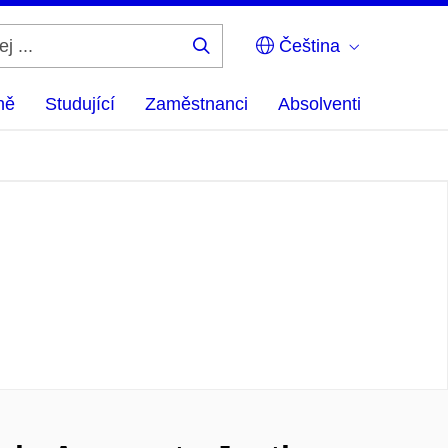
Čeština
Hledej
...
ně
Studující
Zaměstnanci
Absolventi