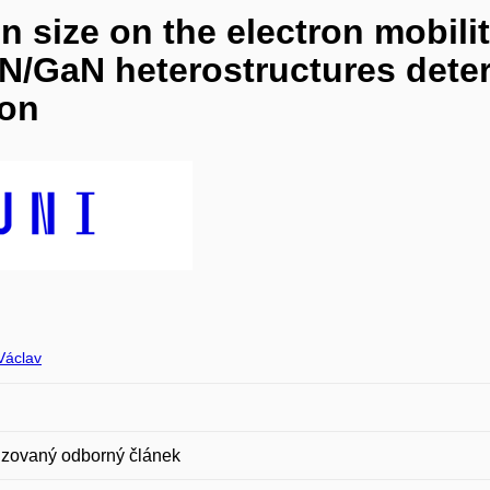
n size on the electron mobili
aN/GaN heterostructures dete
ion
áclav
zovaný odborný článek