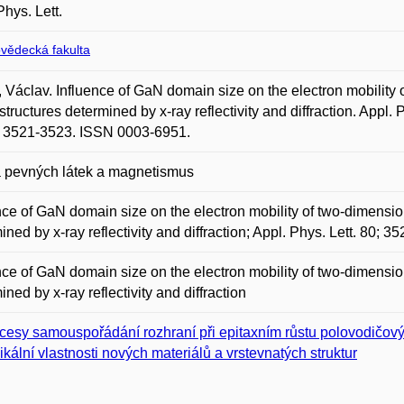
Phys. Lett.
ovědecká fakulta
Václav. Influence of GaN domain size on the electron mobility
structures determined by x-ray reflectivity and diffraction. Appl. P
s. 3521-3523. ISSN 0003-6951.
a pevných látek a magnetismus
nce of GaN domain size on the electron mobility of two-dimensi
ined by x-ray reflectivity and diffraction; Appl. Phys. Lett. 80; 3
nce of GaN domain size on the electron mobility of two-dimensi
ined by x-ray reflectivity and diffraction
cesy samouspořádání rozhraní při epitaxním růstu polovodičov
ikální vlastnosti nových materiálů a vrstevnatých struktur