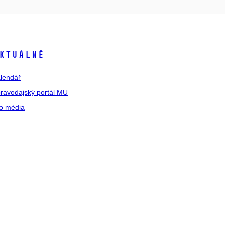
ktuálně
lendář
ravodajský portál MU
o média