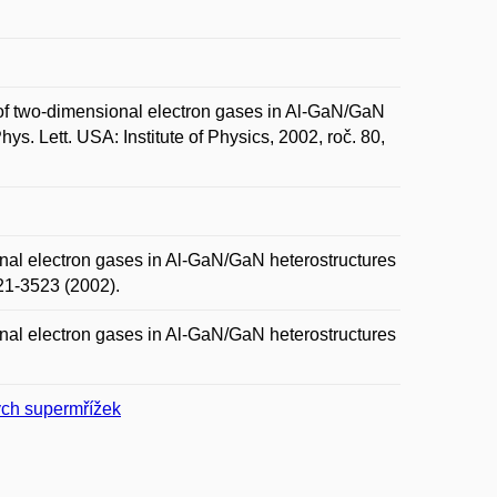
 of two-dimensional electron gases in Al-GaN/GaN
hys. Lett. USA: Institute of Physics, 2002, roč. 80,
onal electron gases in Al-GaN/GaN heterostructures
521-3523 (2002).
onal electron gases in Al-GaN/GaN heterostructures
ých supermřížek