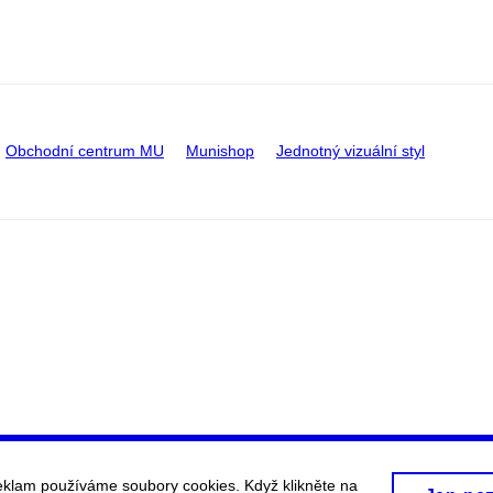
Obchodní centrum MU
Munishop
Jednotný vizuální styl
eklam používáme soubory cookies. Když klikněte na