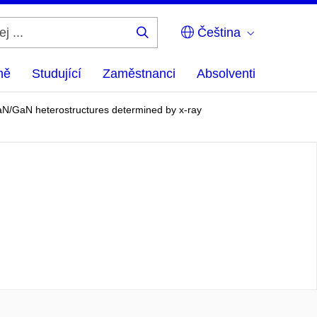
Čeština
Hledej
...
ně
Studující
Zaměstnanci
Absolventi
GaN/GaN heterostructures determined by x-ray