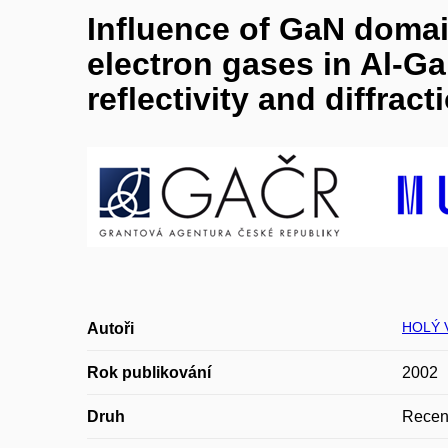
Influence of GaN domai
electron gases in Al-G
reflectivity and diffract
HOLÝ V
Autoři
Rok publikování
2002
Druh
Recen