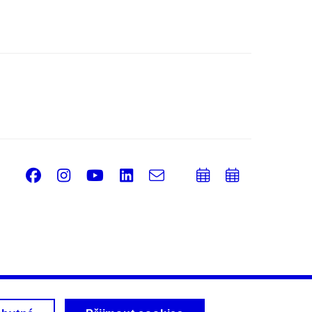
Facebook
Instagram
Youtube
LinkedIn
e-
Přidat
Přidat
Email
mail
do
do
kalendáře
kalendá