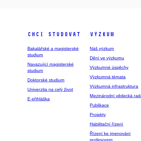
Chci studovat
Výzkum
Bakalářské a magisterské
Náš výzkum
studium
Dění ve výzkumu
Navazující magisterské
Výzkumné úspěchy
studium
Výzkumná témata
Doktorské studium
Výzkumná infrastruktura
Univerzita na celý život
Mezinárodní vědecká rad
E-přihláška
Publikace
Projekty
Habilitační řízení
Řízení ke jmenování
profesorem