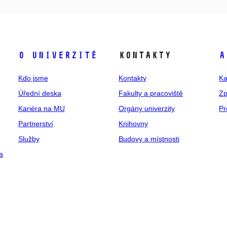
O univerzitě
Kontakty
A
Kdo jsme
Kontakty
Ka
Úřední deska
Fakulty a pracoviště
Zp
Kariéra na MU
Orgány univerzity
Pr
Partnerství
Knihovny
Služby
Budovy a místnosti
a