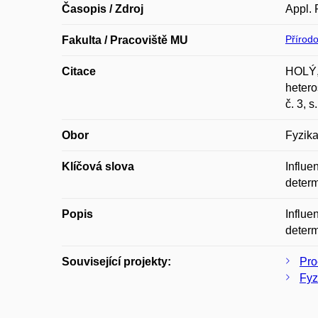
Časopis / Zdroj
Appl. 
Přírod
Fakulta / Pracoviště MU
Citace
HOLÝ, 
hetero
č. 3, 
Obor
Fyzik
Klíčová slova
Influe
determ
Popis
Influe
determ
Související projekty:
Pro
Fyz