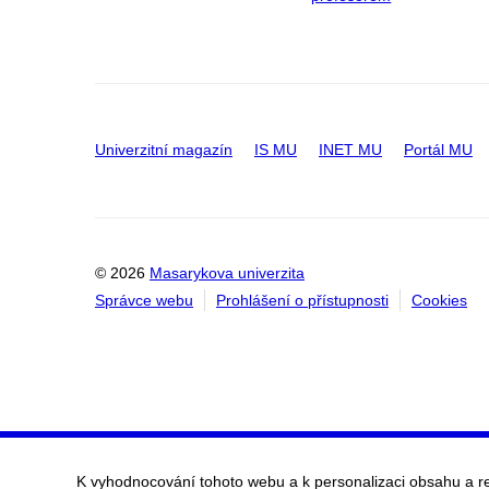
Univerzitní magazín
IS MU
INET MU
Portál MU
© 2026
Masarykova univerzita
Správce webu
Prohlášení o přístupnosti
Cookies
K vyhodnocování tohoto webu a k personalizaci obsahu a r