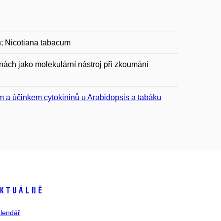
n; Nicotiana tabacum
nách jako molekulární nástroj při zkoumání
m a účinkem cytokininů u Arabidopsis a tabáku
ktuálně
lendář