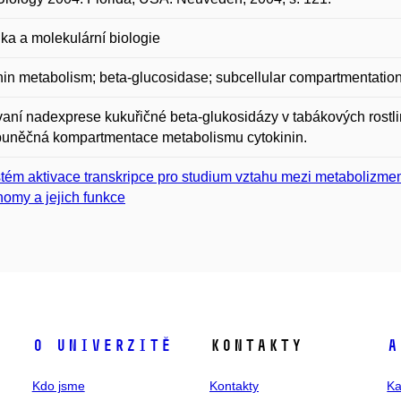
ka a molekulární biologie
nin metabolism; beta-glucosidase; subcellular compartmentatio
aní nadexprese kukuřičné beta-glukosidázy v tabákových rostli
buněčná kompartmentace metabolismu cytokinin.
tém aktivace transkripce pro studium vztahu mezi metabolizme
omy a jejich funkce
O univerzitě
Kontakty
A
Kdo jsme
Kontakty
Ka