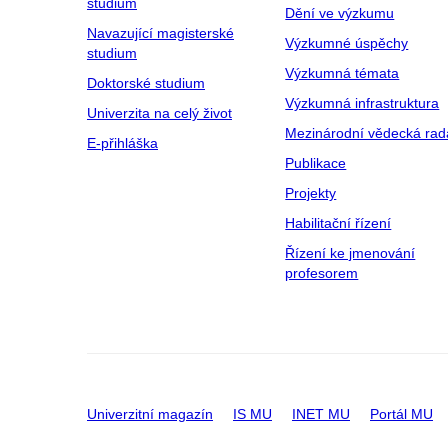
studium
Dění ve výzkumu
Navazující magisterské
Výzkumné úspěchy
studium
Výzkumná témata
Doktorské studium
Výzkumná infrastruktura
Univerzita na celý život
Mezinárodní vědecká rad
E-přihláška
Publikace
Projekty
Habilitační řízení
Řízení ke jmenování
profesorem
Univerzitní magazín
IS MU
INET MU
Portál MU