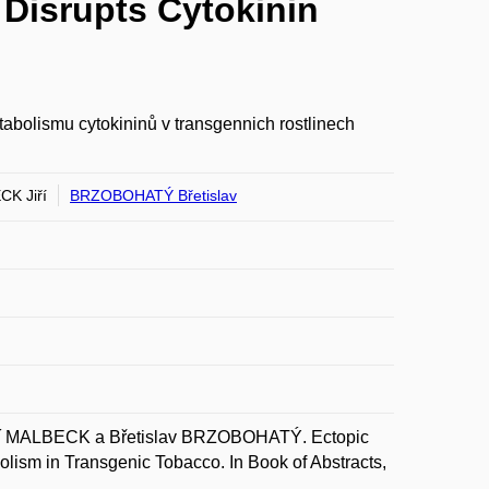
 Disrupts Cytokinin
abolismu cytokininů v transgennich rostlinech
K Jiří
BRZOBOHATÝ Břetislav
ří MALBECK a Břetislav BRZOBOHATÝ. Ectopic
lism in Transgenic Tobacco. In Book of Abstracts,