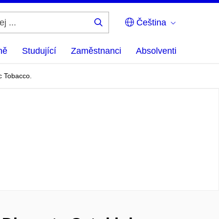
Čeština
Hledej
...
ně
Studující
Zaměstnanci
Absolventi
c Tobacco.