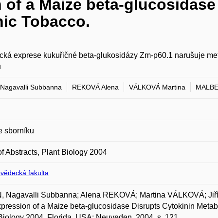
 of a Maize beta-glucosidase
nic Tobacco.
cká exprese kukuřičné beta-glukosidázy Zm-p60.1 narušuje met
ů
Nagavalli Subbanna
REKOVÁ Alena
VÁLKOVÁ Martina
MALBEC
e sborníku
f Abstracts, Plant Biology 2004
ovědecká fakulta
, Nagavalli Subbanna; Alena REKOVÁ; Martina VÁLKOVÁ; Ji
pression of a Maize beta-glucosidase Disrupts Cytokinin Metabo
Biology 2004. Florida, USA: Neuveden, 2004, s. 121.