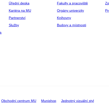
Úřední deska
Fakulty a pracoviště
Zp
Kariéra na MU
Orgány univerzity
Pr
Partnerství
Knihovny
Služby
Budovy a místnosti
a
Obchodní centrum MU
Munishop
Jednotný vizuální styl