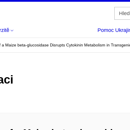
zitě
Pomoc Ukraji
f a Maize beta-glucosidase Disrupts Cytokinin Metabolism in Transgeni
aci