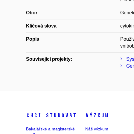
Obor
Geneti
Klíčová slova
cytoki
Popis
Použív
vnitro
Související projekty:
Sys
Gen
Chci studovat
Výzkum
Bakalářské a magisterské
Náš výzkum