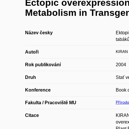
Ectopic overexpression
Metabolism in Transge
Název česky
Ektopi
tabák
KIRAN 
Autoři
Rok publikování
2004
Druh
Stať v
Konference
Book o
Přírod
Fakulta / Pracoviště MU
Citace
KIRAN
overex
Plant 