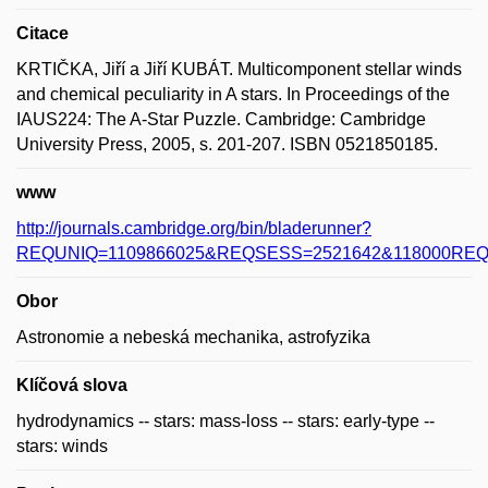
Citace
KRTIČKA, Jiří a Jiří KUBÁT. Multicomponent stellar winds
and chemical peculiarity in A stars. In Proceedings of the
IAUS224: The A-Star Puzzle. Cambridge: Cambridge
University Press, 2005, s. 201-207. ISBN 0521850185.
www
http://journals.cambridge.org/bin/bladerunner?
REQUNIQ=1109866025&REQSESS=2521642&118000RE
Obor
Astronomie a nebeská mechanika, astrofyzika
Klíčová slova
hydrodynamics -- stars: mass-loss -- stars: early-type --
stars: winds