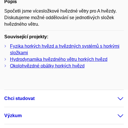
Popis
Spočetli jsme vícesložkové hvězdné větry pro A hvězdy.
Diskutujeme možné oddělování se jednotlivých složek
hvězdného větru.
Související projekty:
Fyzika horkých hvězd a hvězdných systémů s horkými
složkami
Hydrodynamika hvězdného větru horkých hvězd
Okolohvězdné obálky horkých hvězd
Chci studovat
Výzkum