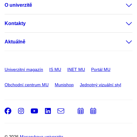
O univerzitě
Kontakty
Aktuálně
Univerzitní magazín
IS MU
INET MU
Portál MU
Obchodní centrum MU
Munishop
Jednotný vizuální styl
Facebook
Instagram
Youtube
LinkedIn
e-
Přidat
Přidat
Email
mail
do
do
kalendáře
kalendáře
© 2026
Masarykova univerzita