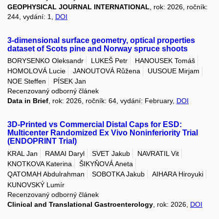
GEOPHYSICAL JOURNAL INTERNATIONAL
, rok: 2026, ročník:
244, vydání: 1,
DOI
3-dimensional surface geometry, optical properties
dataset of Scots pine and Norway spruce shoots
BORYSENKO Oleksandr
LUKEŠ Petr
HANOUSEK Tomáš
HOMOLOVÁ Lucie
JANOUTOVÁ Růžena
UUSOUE Mirjam
NOE Steffen
PÍSEK Jan
Recenzovaný odborný článek
Data in Brief
, rok: 2026, ročník: 64, vydání: February,
DOI
3D-Printed vs Commercial Distal Caps for ESD:
Multicenter Randomized Ex Vivo Noninferiority Trial
(ENDOPRINT Trial)
KRAL Jan
RAMAI Daryl
SVET Jakub
NAVRATIL Vit
KNOTKOVA Katerina
ŠIKYŇOVÁ Aneta
QATOMAH Abdulrahman
SOBOTKA Jakub
AIHARA Hiroyuki
KUNOVSKÝ Lumír
Recenzovaný odborný článek
Clinical and Translational Gastroenterology
, rok: 2026,
DOI