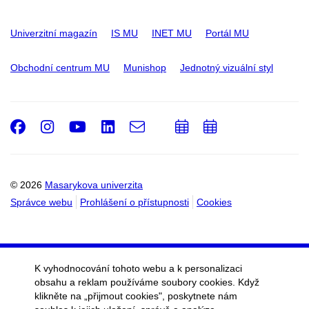
Univerzitní magazín
IS MU
INET MU
Portál MU
Obchodní centrum MU
Munishop
Jednotný vizuální styl
Facebook
Instagram
Youtube
LinkedIn
e-
Přidat
Přidat
Email
mail
do
do
kalendáře
kalendáře
© 2026
Masarykova univerzita
Správce webu
Prohlášení o přístupnosti
Cookies
K vyhodnocování tohoto webu a k personalizaci
obsahu a reklam používáme soubory cookies. Když
klikněte na „přijmout cookies", poskytnete nám