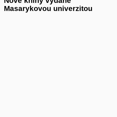
Nové knihy vydané
Masarykovou univerzitou