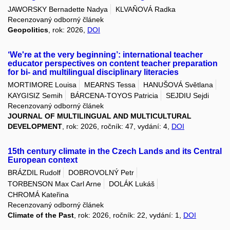
JAWORSKY Bernadette Nadya
KLVAŇOVÁ Radka
Recenzovaný odborný článek
Geopolitics
, rok: 2026,
DOI
‘We're at the very beginning’: international teacher
educator perspectives on content teacher preparation
for bi- and multilingual disciplinary literacies
MORTIMORE Louisa
MEARNS Tessa
HANUŠOVÁ Světlana
KAYGISIZ Semih
BÁRCENA-TOYOS Patricia
SEJDIU Sejdi
Recenzovaný odborný článek
JOURNAL OF MULTILINGUAL AND MULTICULTURAL
DEVELOPMENT
, rok: 2026, ročník: 47, vydání: 4,
DOI
15th century climate in the Czech Lands and its Central
European context
BRÁZDIL Rudolf
DOBROVOLNÝ Petr
TORBENSON Max Carl Arne
DOLÁK Lukáš
CHROMÁ Kateřina
Recenzovaný odborný článek
Climate of the Past
, rok: 2026, ročník: 22, vydání: 1,
DOI