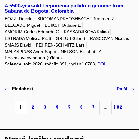
A 5500-year-old Treponema pallidum genome from
Sabana de Bogotá, Colombia
BOZZI Davide
BROOMANDKHOSHBACHT Nasreen Z
DELGADO Miguel
BUIKSTRA Jane E
AMORIM Carlos Eduardo G
KASSADJIKOVA Kalina
ESTRADA Melissa Pratt
GREUB Gilbert
RASCOVAN Nicolas
ŠMAJS David
FEHREN-SCHMITZ Lars
MALASPINAS Anna-Sapfo
NELSON Elizabeth A
Recenzovaný odborný článek
Science
, rok: 2026, ročník: 391, vydání: 6783,
DOI
Předchozí
Další
1
2
3
4
5
6
7
…
182