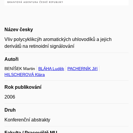
Název česky
Vliv polycyklikcýh aromatických uhlovodíků a jejich
derivátů na retinoidní signálování
Autoři
BENÍŠEK Martin
BLÁHA Luděk
PACHERNÍK Jiří
HILSCHEROVÁ Klára
Rok publikování
2006
Druh
Konferenční abstrakty
Fakulta / Pracoviště MU