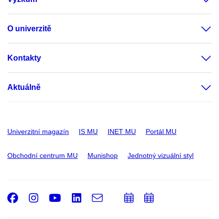
O univerzitě
Kontakty
Aktuálně
Univerzitní magazín
IS MU
INET MU
Portál MU
Obchodní centrum MU
Munishop
Jednotný vizuální styl
Facebook
Instagram
Youtube
LinkedIn
e-
Přidat
Přidat
Email
mail
do
do
kalendáře
kalendáře