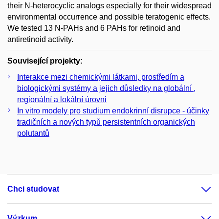
their N-heterocyclic analogs especially for their widespread
environmental occurrence and possible teratogenic effects.
We tested 13 N-PAHs and 6 PAHs for retinoid and
antiretinoid activity.
Související projekty:
Interakce mezi chemickými látkami, prostředím a
biologickými systémy a jejich důsledky na globální ,
regionální a lokální úrovni
In vitro modely pro studium endokrinní disrupce - účinky
tradičních a nových typů persistentních organických
polutantů
Chci studovat
Výzkum