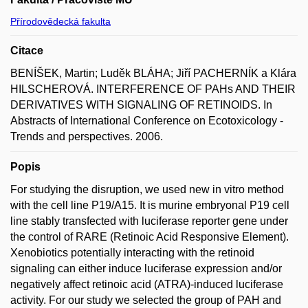
Přírodovědecká fakulta
Citace
BENÍŠEK, Martin; Luděk BLÁHA; Jiří PACHERNÍK a Klára
HILSCHEROVÁ. INTERFERENCE OF PAHs AND THEIR
DERIVATIVES WITH SIGNALING OF RETINOIDS. In
Abstracts of International Conference on Ecotoxicology -
Trends and perspectives. 2006.
Popis
For studying the disruption, we used new in vitro method
with the cell line P19/A15. It is murine embryonal P19 cell
line stably transfected with luciferase reporter gene under
the control of RARE (Retinoic Acid Responsive Element).
Xenobiotics potentially interacting with the retinoid
signaling can either induce luciferase expression and/or
negatively affect retinoic acid (ATRA)-induced luciferase
activity. For our study we selected the group of PAH and